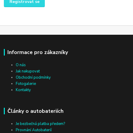
Registrovat se
Informace pro zákazníky
O nás
Jak nakupovat
Obchodní podmínky
Fotogalerie
Kontakty
Články o autobateriích
Je bezbečná platba předem?
Provnání Autobateríí