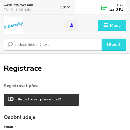
0
ks
+420 725 242 600
CZK
za
0 Kč
(Po-Pá, 8-16 hod.)
Menu
Hledat
Registrace
Registrovat přes:
Registrovat přes mojeID
Osobní údaje
Email
*