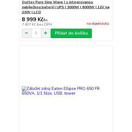
Qoltec Pure Sine Wave | s integrovanou
nabíječkou baterií | UPS | 3000W | 6000W | 12V na
230V | LCD
8 999 Kč
/
ks
na objednávku
7 437 Kč
bez DPH
Přidat do košíku