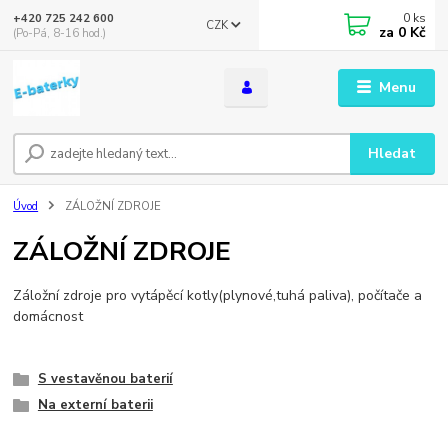
0
ks
+420 725 242 600
CZK
za
0 Kč
(Po-Pá, 8-16 hod.)
Menu
Hledat
Úvod
ZÁLOŽNÍ ZDROJE
ZÁLOŽNÍ ZDROJE
Záložní zdroje pro vytápěcí kotly(plynové,tuhá paliva), počítače a
domácnost
S vestavěnou baterií
Na externí baterii