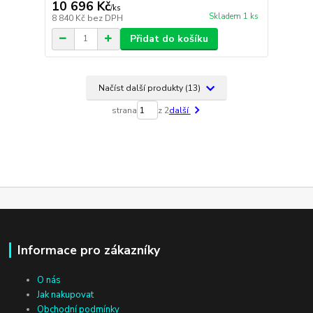
10 696 Kč
/
ks
Skladem 1 ks
8 840 Kč
bez DPH
Přidat do košíku
Načíst další produkty (13)
strana
z 2
další
Informace pro zákazníky
O nás
Jak nakupovat
Obchodní podmínky