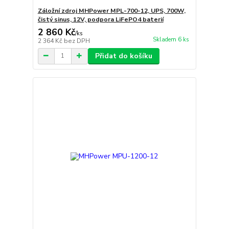
Záložní zdroj MHPower MPL-700-12, UPS, 700W,
čistý sinus, 12V, podpora LiFePO4 baterií
2 860 Kč
/
ks
Skladem 6 ks
2 364 Kč
bez DPH
Přidat do košíku