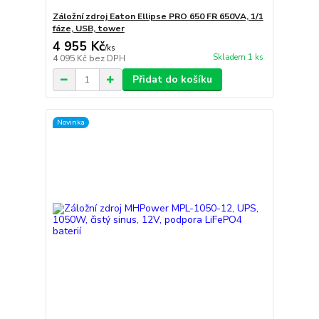
Záložní zdroj Eaton Ellipse PRO 650 FR 650VA, 1/1
fáze, USB, tower
4 955 Kč
/
ks
Skladem 1 ks
4 095 Kč
bez DPH
Přidat do košíku
Novinka