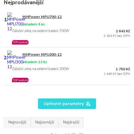
Nejprodávanější
MHPower MPU700-12
1.
Skladem 6 ks
Záložní zdroj na externí baterii 700W
2 643 Kč
2 184 Kč bez DPH
TOP produkt
MHPower MPU300-12
2.
Skladem 12 ks
Záložní zdroj na externí baterii 300W
1 750 Kč
1 446 Kč bez DPH
TOP produkt
Upřesnit parametry
Nejnovější
Nejlevnější
Nejdražší