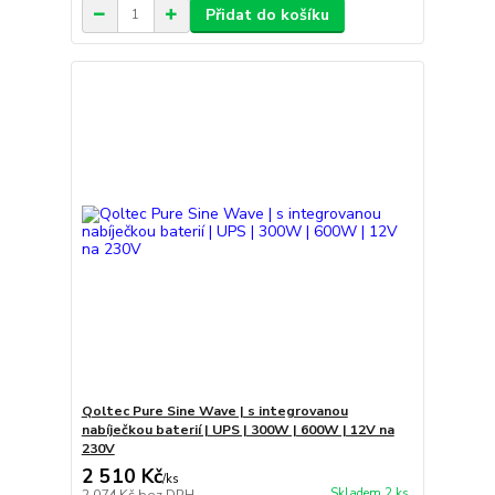
Přidat do košíku
Qoltec Pure Sine Wave | s integrovanou
nabíječkou baterií | UPS | 300W | 600W | 12V na
230V
2 510 Kč
/
ks
Skladem 2 ks