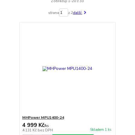
Zobrazuji 1-20 z 33
strana
z 2
další
MHPower MPU1400-24
4 999 Kč
/
ks
Skladem 1 ks
4 131 Kč
bez DPH