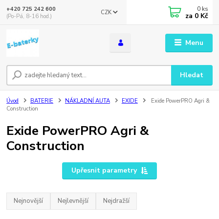
0
ks
+420 725 242 600
CZK
za
0 Kč
(Po-Pá, 8-16 hod.)
Menu
Hledat
Úvod
BATERIE
NÁKLADNÍ AUTA
EXIDE
Exide PowerPRO Agri &
Construction
Exide PowerPRO Agri &
Construction
Upřesnit parametry
Nejnovější
Nejlevnější
Nejdražší