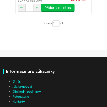
Není skladem
5 147 Kč
bez DPH
Přidat do košíku
strana
z 1
Informace pro zákazníky
O nás
Jak nakupovat
Obchodní podmínky
Fotogalerie
Kontakty