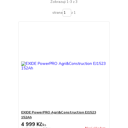
Zobrazuji 1-3 z 3
strana
z 1
EXIDE PowerPRO Agri&Construction EJ1523
152Ah
4 999 Kč
/
ks