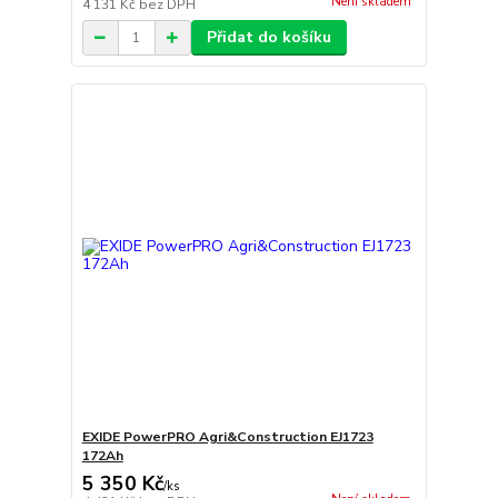
Není skladem
4 131 Kč
bez DPH
Přidat do košíku
EXIDE PowerPRO Agri&Construction EJ1723
172Ah
5 350 Kč
/
ks