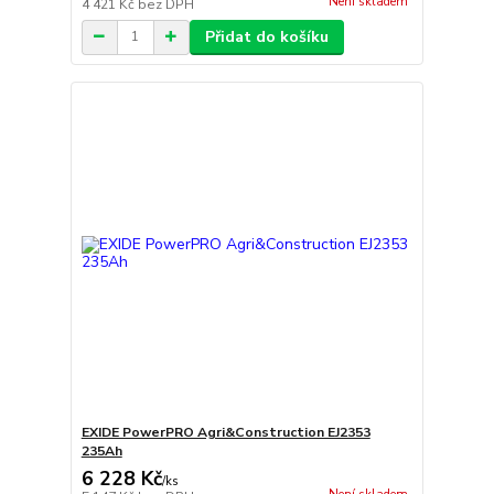
Není skladem
4 421 Kč
bez DPH
Přidat do košíku
EXIDE PowerPRO Agri&Construction EJ2353
235Ah
6 228 Kč
/
ks