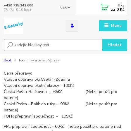
0
ks
+420 725 242 600
CZK
za
0 Kč
(Po-Pá, 8-16 hod.)
Menu
Hledat
Úvod
Podmínky a cena přepravy
Cena přepravy:
Vlastní doprava okr.Vsetín -Zdarma
Vlastní doprava okolní okresy - 100Kč
Česká Pošta-Balíkovna - 65Kč (Nelze použít pro
baterie)
Česká Pošta - Balík do ruky - 99Kč (Nelze použít pro
baterie)
FOFR přepravní společnost - 199Kč
PPL-přepravní společnost - 60Kč (nelze použít pro baterie nad