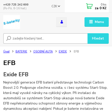
0
ks
+420 725 242 600
CZK
za
0 Kč
(Po-Pá, 8-16 hod.)
Menu
Hledat
Úvod
BATERIE
OSOBNÍ AUTA
EXIDE
EFB
EFB
Exide EFB
Nejnovější generace EFB baterií představuje technologii Carbon
Boost 2.0. Podporuje všechna vozidla, s i bez systému Start-Stop,
která mají vysoké nároky na cyklický výkon. Při instalaci do
automobilů se systémem Start-Stop ukazuje nová baterie Exide
EFB nepřekonatelnou schopnost obnovy energie a výjimečnou
dynamickou akceptaci nabíjení. Pokud je baterie instalována ve