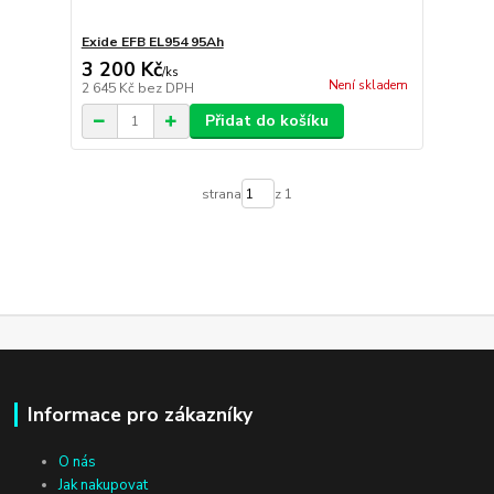
Exide EFB EL954 95Ah
3 200 Kč
/
ks
Není skladem
2 645 Kč
bez DPH
Přidat do košíku
strana
z 1
Informace pro zákazníky
O nás
Jak nakupovat