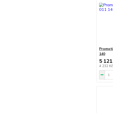
Promoti
140
5 121
4 232 K