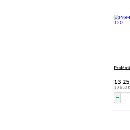
ProMoti
13 25
10 950 