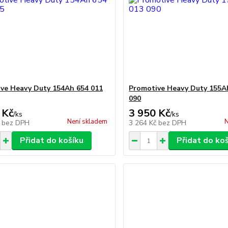
ve Heavy Duty 154Ah 654 011
Promotive Heavy Duty 155A
090
 Kč
3 950 Kč
/
ks
/
ks
Není skladem
N
č
bez DPH
3 264 Kč
bez DPH
Přidat do košíku
Přidat do ko