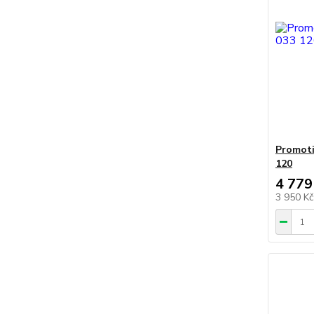
Promoti
120
4 779
3 950 K