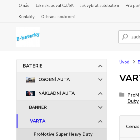
O nás
Jak nakupovat CZ/SK
Jak vybrat autobaterii
Pro par
Kontakty
Ochrana soukromí
Úvod
BATERIE
VAR
OSOBNÍ AUTA
NÁKLADNÍ AUTA
ProM
Duty
BANNER
VARTA
Cena:
ProMotive Super Heavy Duty