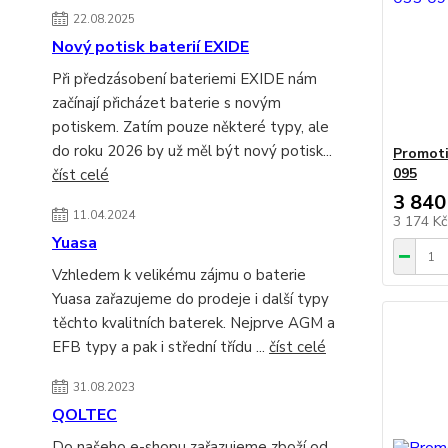
22.08.2025
Nový potisk baterií EXIDE
Při předzásobení bateriemi EXIDE nám
začínají přicházet baterie s novým
potiskem. Zatím pouze některé typy, ale
do roku 2026 by už měl být nový potisk...
Promoti
095
číst celé
3 840
11.04.2024
3 174 K
Yuasa
Vzhledem k velikému zájmu o baterie
Yuasa zařazujeme do prodeje i další typy
těchto kvalitních baterek. Nejprve AGM a
EFB typy a pak i střední třídu ...
číst celé
31.08.2023
QOLTEC
Do našeho e-shopu zařazujeme zboží od