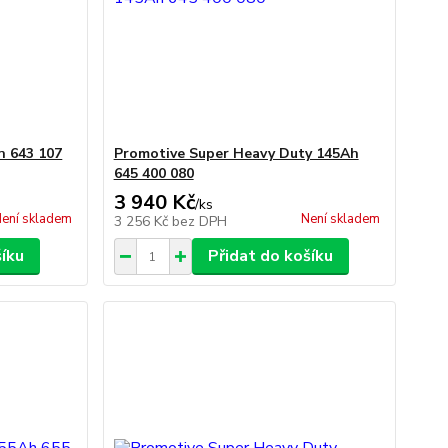
h 643 107
Promotive Super Heavy Duty 145Ah
645 400 080
3 940 Kč
/
ks
ení skladem
Není skladem
3 256 Kč
bez DPH
šíku
Přidat do košíku