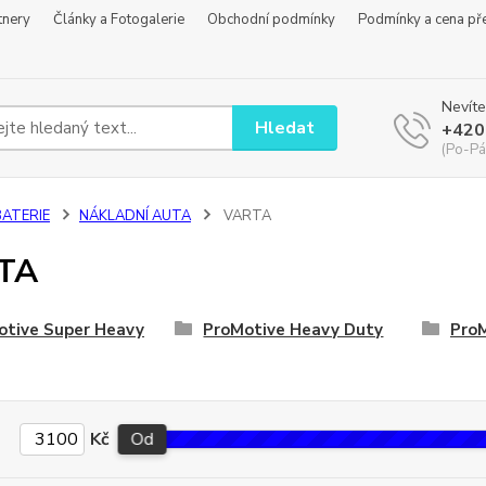
tnery
Články a Fotogalerie
Obchodní podmínky
Podmínky a cena př
Nevíte
Hledat
+420
(Po-Pá
BATERIE
NÁKLADNÍ AUTA
VARTA
TA
otive Super Heavy
ProMotive Heavy Duty
Pro
Kč
Od