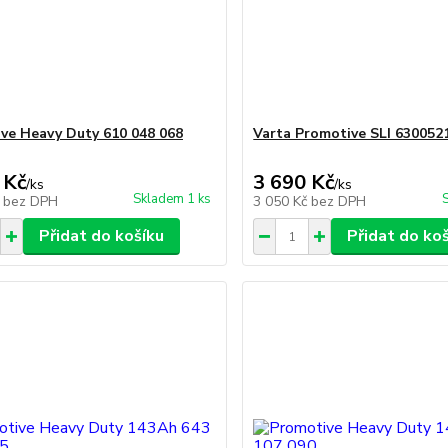
ve Heavy Duty 610 048 068
Varta Promotive SLI 630052
 Kč
3 690 Kč
/
ks
/
ks
Skladem 1 ks
č
bez DPH
3 050 Kč
bez DPH
Přidat do košíku
Přidat do ko