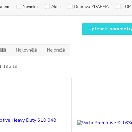
adem
Novinka
Akce
Doprava ZDARMA
TOP 
Upřesnit parametr
jší
Nejlevnější
Nejdražší
1-19 z 19