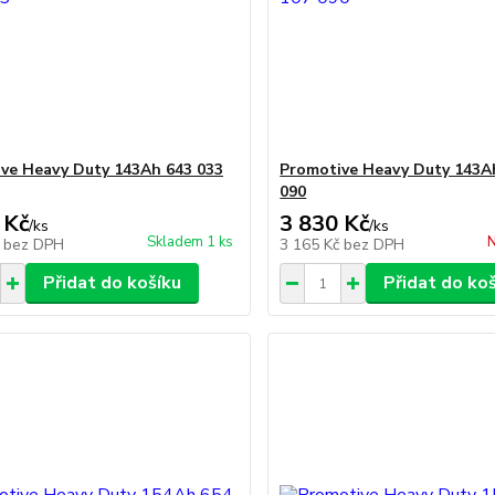
ve Heavy Duty 143Ah 643 033
Promotive Heavy Duty 143A
090
 Kč
3 830 Kč
/
ks
/
ks
Skladem 1 ks
N
č
bez DPH
3 165 Kč
bez DPH
Přidat do košíku
Přidat do ko