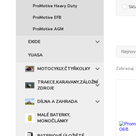
ProMotive Heavy Duty
Skl
ProMotive EFB
ProMotive AGM
EXIDE
Nejnově
YUASA
Zobrazuji 
MOTOCYKLY,ČTYŘKOLKY
TRAKCE,KARAVANY,ZÁLOŽNÍ
ZDROJE
DÍLNA A ZAHRADA
MALÉ BATERKY,
MONOČLÁNKY
BATERIOVÉ ÚLOŽIŠTĚ