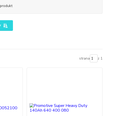
produkt
y
strana
z 1