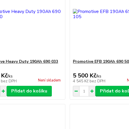
ve Heavy Duty 190Ah 690 033
Promotive EFB 190Ah 690 50
 Kč
5 500 Kč
/
ks
/
ks
Není skladem
N
č
bez DPH
4 545 Kč
bez DPH
Přidat do košíku
Přidat do ko