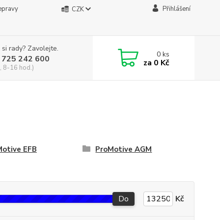
epravy
Přihlášení
CZK
 si rady? Zavolejte.
0
ks
 725 242 600
za
0 Kč
, 8-16 hod.)
Motive EFB
ProMotive AGM
Do
Kč