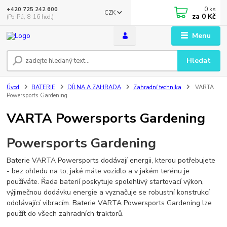
0
ks
+420 725 242 600
CZK
za
0 Kč
(Po-Pá, 8-16 hod.)
Menu
Hledat
Úvod
BATERIE
DÍLNA A ZAHRADA
Zahradní technika
VARTA
Powersports Gardening
VARTA Powersports Gardening
Powersports Gardening
Baterie VARTA Powersports dodávají energii, kterou potřebujete
- bez ohledu na to, jaké máte vozidlo a v jakém terénu je
používáte. Řada baterií poskytuje spolehlivý startovací výkon,
výjimečnou dodávku energie a vyznačuje se robustní konstrukcí
odolávající vibracím. Baterie VARTA Powersports Gardening lze
použít do všech zahradních traktorů.