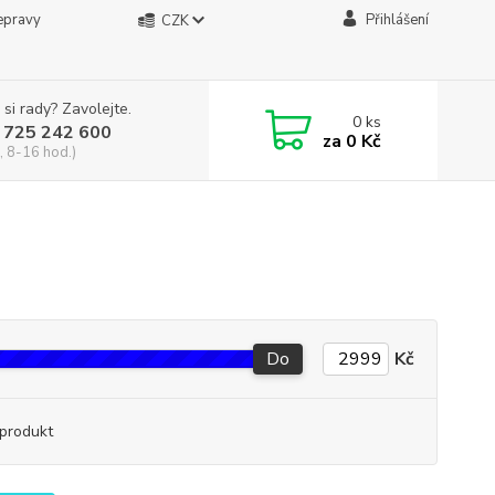
epravy
Přihlášení
CZK
 si rady? Zavolejte.
0
ks
 725 242 600
za
0 Kč
, 8-16 hod.)
Do
Kč
produkt