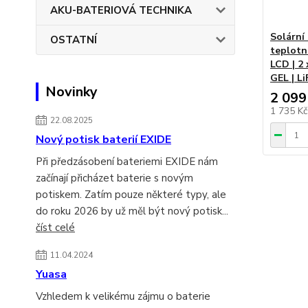
AKU-BATERIOVÁ TECHNIKA
Solární
OSTATNÍ
teplotn
LCD | 2 
GEL | L
Novinky
2 099
1 735 K
22.08.2025
Nový potisk baterií EXIDE
Při předzásobení bateriemi EXIDE nám
začínají přicházet baterie s novým
potiskem. Zatím pouze některé typy, ale
do roku 2026 by už měl být nový potisk...
číst celé
11.04.2024
Yuasa
Vzhledem k velikému zájmu o baterie