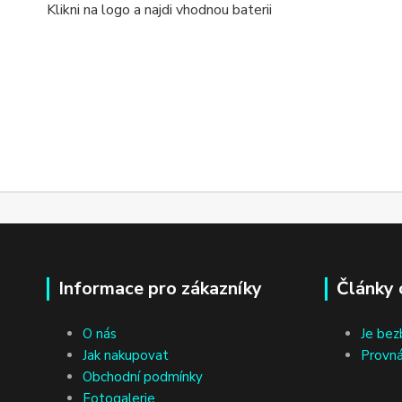
Klikni na logo a najdi vhodnou baterii
Informace pro zákazníky
Články 
O nás
Je bez
Jak nakupovat
Provná
Obchodní podmínky
Fotogalerie