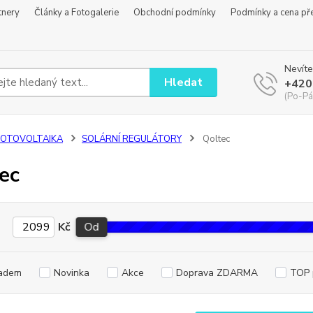
tnery
Články a Fotogalerie
Obchodní podmínky
Podmínky a cena př
Nevíte
Hledat
+420
(Po-Pá
FOTOVOLTAIKA
SOLÁRNÍ REGULÁTORY
Qoltec
ec
Kč
Od
adem
Novinka
Akce
Doprava ZDARMA
TOP 