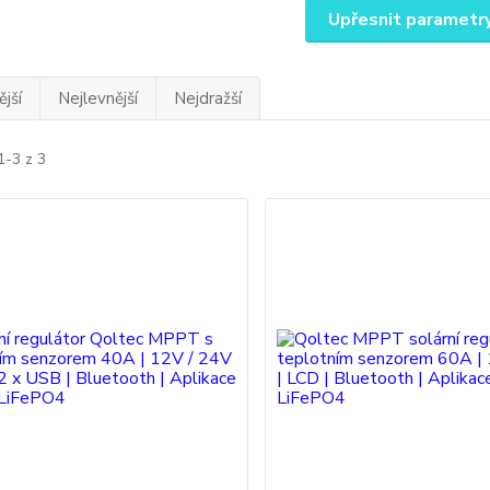
Upřesnit parametr
jší
Nejlevnější
Nejdražší
1-3 z 3