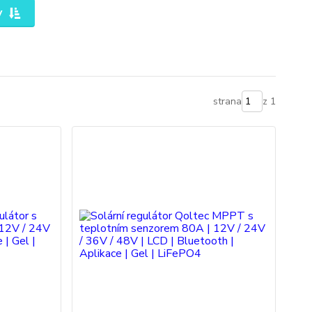
y
strana
z 1