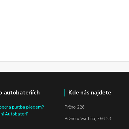
o autobateriích
Kde nás najdete
bečná platba předem?
Pržno 228
ní Autobateríí
Pržno u Vsetína, 756 23