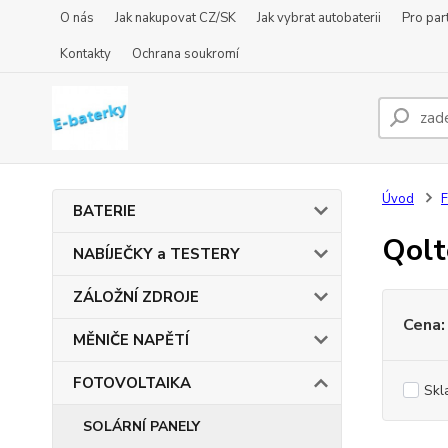
O nás
Jak nakupovat CZ/SK
Jak vybrat autobaterii
Pro par
Kontakty
Ochrana soukromí
Úvod
BATERIE
Qolt
NABÍJEČKY a TESTERY
ZÁLOŽNÍ ZDROJE
Cena:
MĚNIČE NAPĚTÍ
FOTOVOLTAIKA
Skl
SOLÁRNÍ PANELY