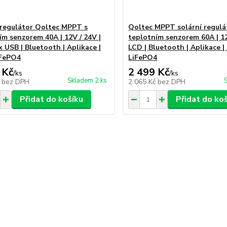
 regulátor Qoltec MPPT s
Qoltec MPPT solární regulá
ím senzorem 40A | 12V / 24V |
teplotním senzorem 60A | 12
x USB | Bluetooth | Aplikace |
LCD | Bluetooth | Aplikace | 
iFePO4
LiFePO4
 Kč
2 499 Kč
/
ks
/
ks
Skladem 2 ks
č
bez DPH
2 065 Kč
bez DPH
Přidat do košíku
Přidat do ko