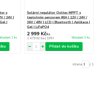
tor s
Solární regulátor Qoltec MPPT s
V / 24V |
teplotním senzorem 80A | 12V / 24V /
Gel |
36V / 48V | LCD | Bluetooth | Aplikace |
Gel | LiFePO4
2 999 Kč
/
ks
Skladem 1 ks
Skladem 3 ks
2 479 Kč
bez DPH
šíku
Přidat do košíku
strana
z 1