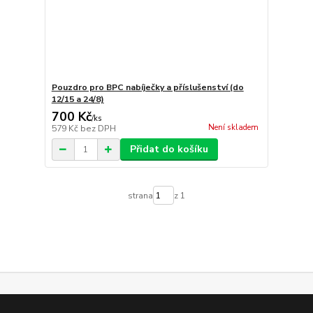
Pouzdro pro BPC nabíječky a příslušenství (do
12/15 a 24/8)
700 Kč
/
ks
Není skladem
579 Kč
bez DPH
Přidat do košíku
strana
z 1