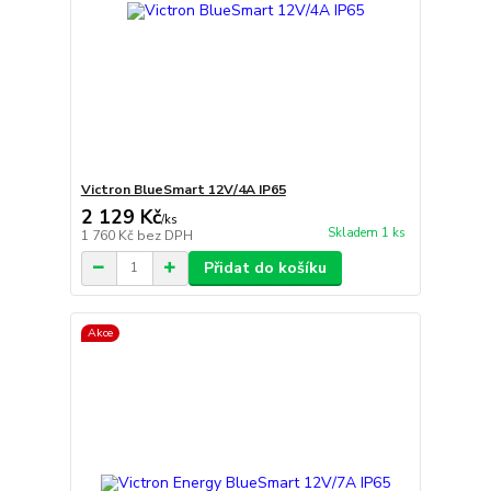
Victron BlueSmart 12V/4A IP65
2 129 Kč
/
ks
Skladem 1 ks
1 760 Kč
bez DPH
Přidat do košíku
Akce