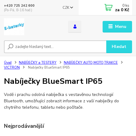
0
ks
+420 725 242 600
CZK
za
0 Kč
(Po-Pá, 8-16 hod.)
Menu
Hledat
Úvod
NABÍJEČKY a TESTERY
NABÍJEČKY AUTO,MOTO,TRAKCE
VICTRON
Nabíječky BlueSmart IP65
Nabíječky BlueSmart IP65
Vodě i prachu odolná nabíječka s vestavěnou technologií
Bluetooth, umožňující zobrazit informace z vaší nabíječky do
chytrého telefonu, tabletu nebo počítače.
Nejprodávanější