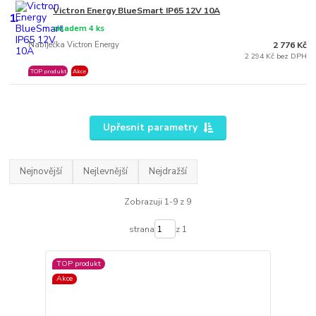
Victron Energy BlueSmart IP65 12V 10A
1.
skladem 4 ks
Nabíječka Victron Energy
2 776 Kč
2 294 Kč bez DPH
TOP produkt
Akce
Upřesnit parametry
Nejnovější
Nejlevnější
Nejdražší
Zobrazuji 1-9 z 9
strana
z 1
TOP produkt
Akce