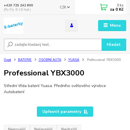
0
ks
+420 725 242 600
CZK
za
0 Kč
(Po-Pá, 8-16 hod.)
Menu
Hledat
Úvod
BATERIE
OSOBNÍ AUTA
YUASA
Professional YBX3000
Professional YBX3000
Střední třída baterií Yuasa. Předního světového výrobce
Autobaterií
Upřesnit parametry
Nejnovější
Nejlevnější
Nejdražší