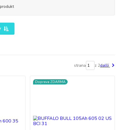
produkt
y
strana
z 2
další
Doprava ZDARMA