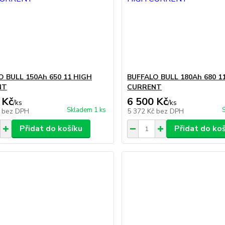
O BULL 150Ah 650 11 HIGH
BUFFALO BULL 180Ah 680 1
NT
CURRENT
 Kč
6 500 Kč
/
ks
/
ks
Skladem 1 ks
č
bez DPH
5 372 Kč
bez DPH
Přidat do košíku
Přidat do ko