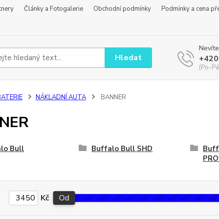
tnery
Články a Fotogalerie
Obchodní podmínky
Podmínky a cena př
Nevíte
Hledat
+420
(Po-Pá
BATERIE
NÁKLADNÍ AUTA
BANNER
NER
lo Bull
Buffalo Bull SHD
Buff
PRO
Kč
Od