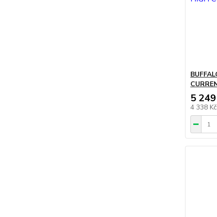
BUFFAL
CURRE
5 249
4 338 K