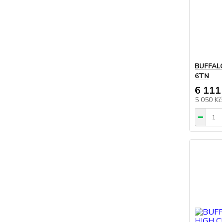
BUFFAL
6TN
6 111
5 050 K