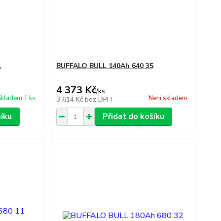
1
BUFFALO BULL 140Ah 640 35
4 373 Kč
/
ks
Skladem 1 ks
Není skladem
3 614 Kč
bez DPH
šíku
Přidat do košíku