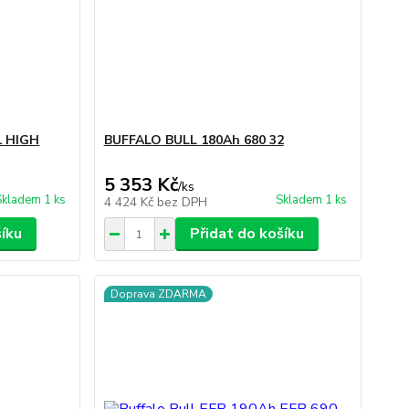
1 HIGH
BUFFALO BULL 180Ah 680 32
5 353 Kč
/
ks
Skladem 1 ks
Skladem 1 ks
4 424 Kč
bez DPH
šíku
Přidat do košíku
Doprava ZDARMA