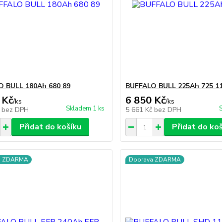
O BULL 180Ah 680 89
BUFFALO BULL 225Ah 725 1
 Kč
6 850 Kč
/
ks
/
ks
Skladem 1 ks
č
bez DPH
5 661 Kč
bez DPH
Přidat do košíku
Přidat do ko
a ZDARMA
Doprava ZDARMA