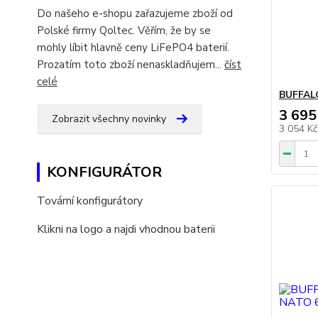
Do našeho e-shopu zařazujeme zboží od
Polské firmy Qoltec. Věřím, že by se
mohly líbit hlavně ceny LiFePO4 baterií.
Prozatím toto zboží nenaskladňujem...
číst
celé
BUFFAL
3 695
Zobrazit všechny novinky
3 054 K
KONFIGURÁTOR
Tovární konfigurátory
Klikni na logo a najdi vhodnou baterii