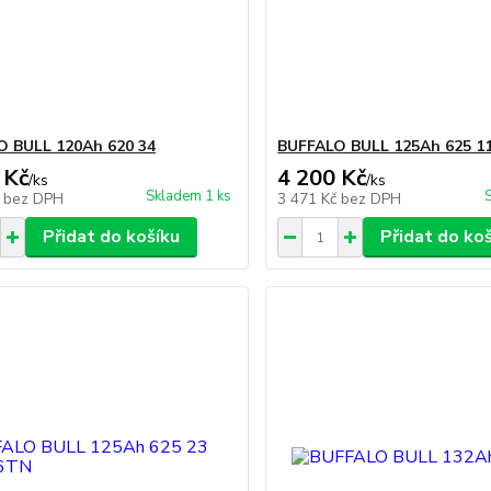
O BULL 120Ah 620 34
BUFFALO BULL 125Ah 625 1
 Kč
4 200 Kč
/
ks
/
ks
Skladem 1 ks
č
bez DPH
3 471 Kč
bez DPH
Přidat do košíku
Přidat do ko