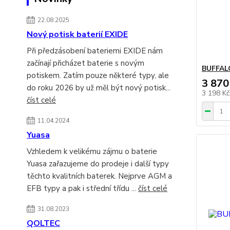
22.08.2025
Nový potisk baterií EXIDE
Při předzásobení bateriemi EXIDE nám
začínají přicházet baterie s novým
BUFFAL
potiskem. Zatím pouze některé typy, ale
3 870
do roku 2026 by už měl být nový potisk...
3 198 K
číst celé
11.04.2024
Yuasa
Vzhledem k velikému zájmu o baterie
Yuasa zařazujeme do prodeje i další typy
těchto kvalitních baterek. Nejprve AGM a
EFB typy a pak i střední třídu ...
číst celé
31.08.2023
QOLTEC