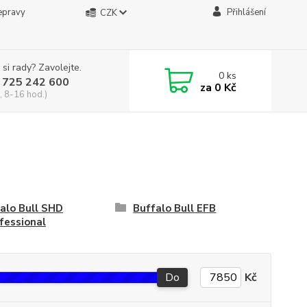
epravy
Přihlášení
CZK
 si rady? Zavolejte.
0
ks
 725 242 600
za
0 Kč
, 8-16 hod.)
alo Bull SHD
Buffalo Bull EFB
fessional
Do
Kč