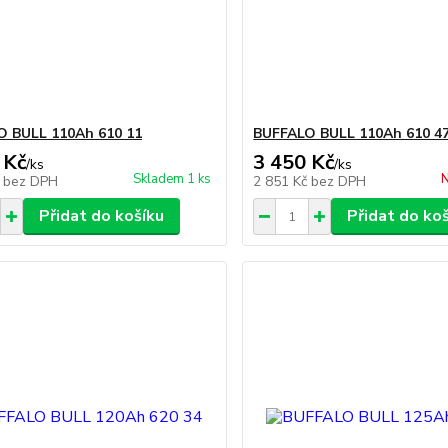
O BULL 110Ah 610 11
BUFFALO BULL 110Ah 610 4
 Kč
3 450 Kč
/
ks
/
ks
Skladem 1 ks
N
č
bez DPH
2 851 Kč
bez DPH
Přidat do košíku
Přidat do ko