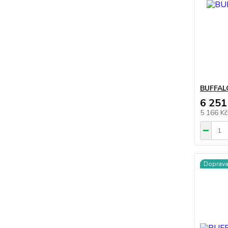
BUFFAL
6 251
5 166 K
Doprav