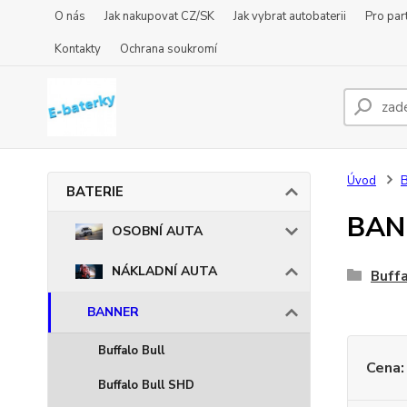
O nás
Jak nakupovat CZ/SK
Jak vybrat autobaterii
Pro par
Kontakty
Ochrana soukromí
Úvod
BATERIE
BAN
OSOBNÍ AUTA
NÁKLADNÍ AUTA
Buffa
BANNER
Buffalo Bull
Cena:
Buffalo Bull SHD