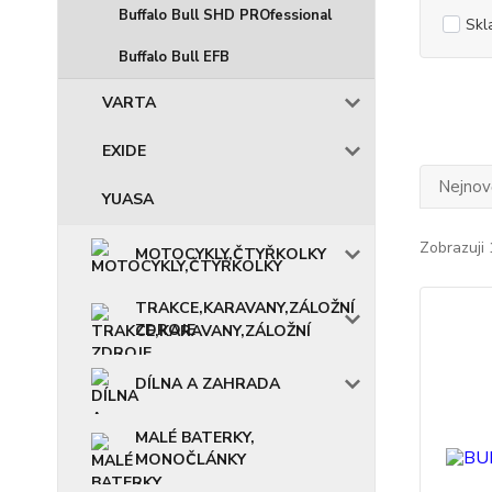
Buffalo Bull SHD PROfessional
Skl
Buffalo Bull EFB
VARTA
EXIDE
Nejnově
YUASA
Zobrazuji 
MOTOCYKLY,ČTYŘKOLKY
TRAKCE,KARAVANY,ZÁLOŽNÍ
ZDROJE
DÍLNA A ZAHRADA
MALÉ BATERKY,
MONOČLÁNKY