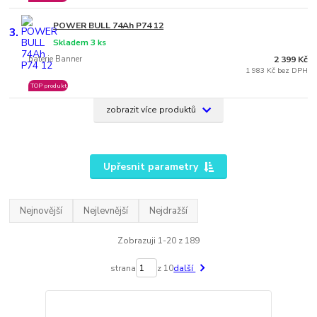
POWER BULL 74Ah P74 12
3.
Skladem 3 ks
baterie Banner
2 399 Kč
1 983 Kč bez DPH
TOP produkt
zobrazit více produktů
Upřesnit parametry
Nejnovější
Nejlevnější
Nejdražší
Zobrazuji 1-20 z 189
strana
z 10
další