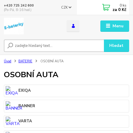
0
ks
+420 725 242 600
CZK
za
0 Kč
(Po-Pá, 8-16 hod.)
Menu
Hledat
Úvod
BATERIE
OSOBNÍ AUTA
OSOBNÍ AUTA
EXIQA
BANNER
VARTA