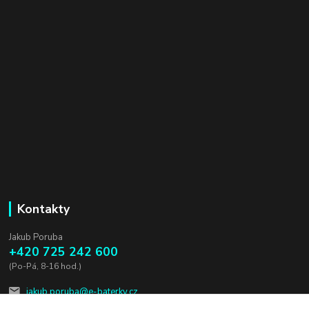
Kontakty
Jakub Poruba
+420 725 242 600
(Po-Pá, 8-16 hod.)
jakub.poruba@e-baterky.cz