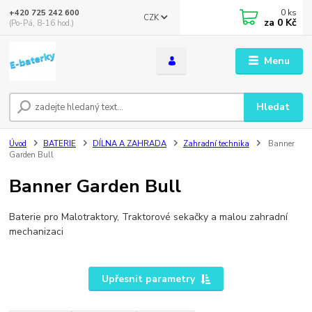
0
ks
+420 725 242 600
CZK
za
0 Kč
(Po-Pá, 8-16 hod.)
Menu
Hledat
Úvod
BATERIE
DÍLNA A ZAHRADA
Zahradní technika
Banner
Garden Bull
Banner Garden Bull
Baterie pro Malotraktory, Traktorové sekačky a malou zahradní
mechanizaci
Upřesnit parametry