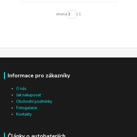
strana
z 1
Informace pro zákazníky
O nás
Jak nakupovat
Obchodní podmínky
Fotogalerie
Kontakty
Články o autobateriích