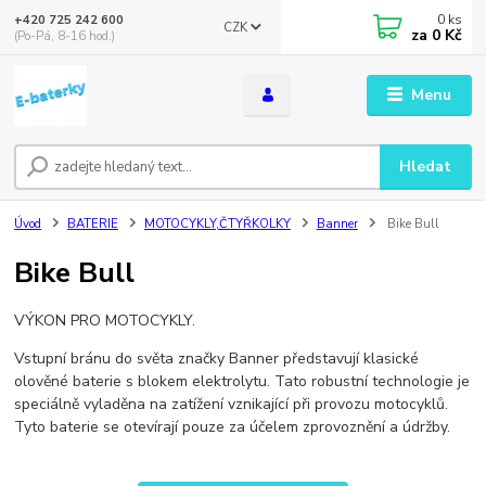
0
ks
+420 725 242 600
CZK
za
0 Kč
(Po-Pá, 8-16 hod.)
Menu
Hledat
Úvod
BATERIE
MOTOCYKLY,ČTYŘKOLKY
Banner
Bike Bull
Bike Bull
VÝKON PRO MOTOCYKLY.
Vstupní bránu do světa značky Banner představují klasické
olověné baterie s blokem elektrolytu. Tato robustní technologie je
speciálně vyladěna na zatížení vznikající při provozu motocyklů.
Tyto baterie se otevírají pouze za účelem zprovoznění a údržby.