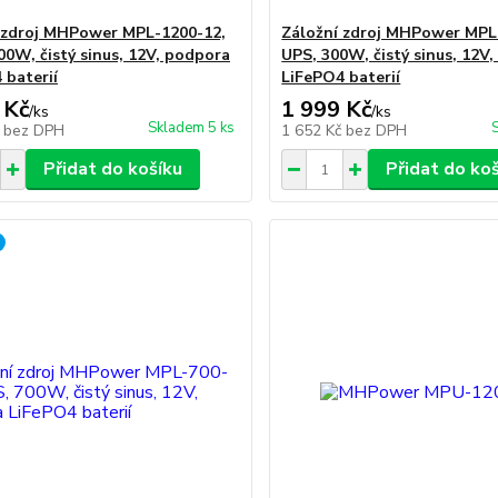
 zdroj MHPower MPL-1200-12,
Záložní zdroj MHPower MPL
00W, čistý sinus, 12V, podpora
UPS, 300W, čistý sinus, 12V
 baterií
LiFePO4 baterií
 Kč
1 999 Kč
/
ks
/
ks
Skladem 5 ks
č
bez DPH
1 652 Kč
bez DPH
Přidat do košíku
Přidat do ko