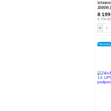
integro
2500W |
8 199
6 776 K
Novinka