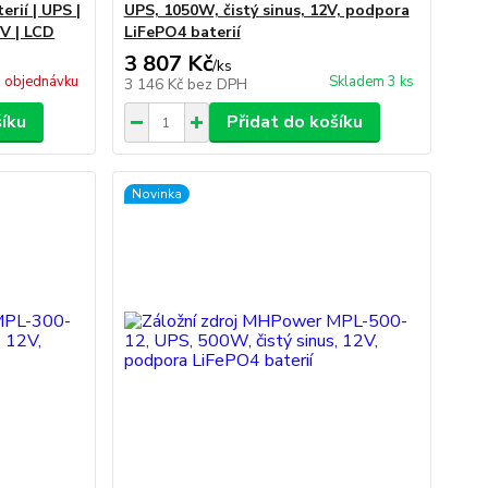
rií | UPS |
UPS, 1050W, čistý sinus, 12V, podpora
V | LCD
LiFePO4 baterií
3 807 Kč
/
ks
 objednávku
Skladem 3 ks
3 146 Kč
bez DPH
šíku
Přidat do košíku
Novinka