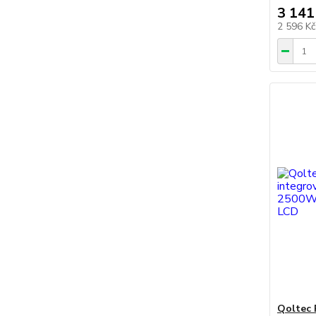
3 141
2 596 K
Qoltec 