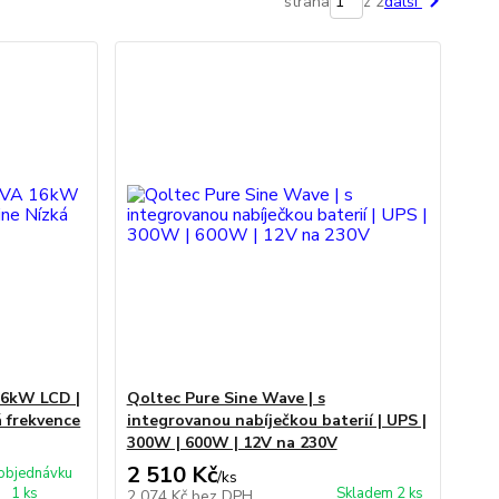
strana
z 2
další
16kW LCD |
Qoltec Pure Sine Wave | s
 frekvence
integrovanou nabíječkou baterií | UPS |
300W | 600W | 12V na 230V
2 510 Kč
objednávku
/
ks
1 ks
Skladem 2 ks
2 074 Kč
bez DPH