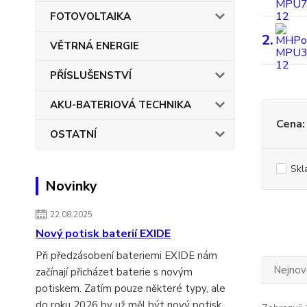
FOTOVOLTAIKA
2.
VĚTRNÁ ENERGIE
PŘÍSLUŠENSTVÍ
AKU-BATERIOVÁ TECHNIKA
Cena:
OSTATNÍ
Skl
Novinky
22.08.2025
Nový potisk baterií EXIDE
Při předzásobení bateriemi EXIDE nám
Nejnově
začínají přicházet baterie s novým
potiskem. Zatím pouze některé typy, ale
do roku 2026 by už měl být nový potisk...