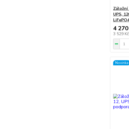
Záložní
UPS, 12
LiFePO4
4 270
3 529 K
Novinka