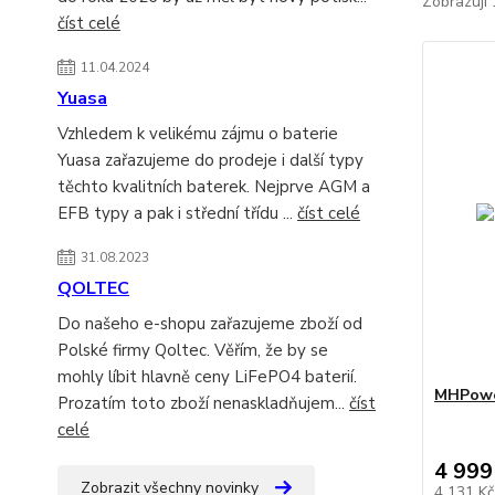
Zobrazuji 
číst celé
11.04.2024
Yuasa
Vzhledem k velikému zájmu o baterie
Yuasa zařazujeme do prodeje i další typy
těchto kvalitních baterek. Nejprve AGM a
EFB typy a pak i střední třídu ...
číst celé
31.08.2023
QOLTEC
Do našeho e-shopu zařazujeme zboží od
Polské firmy Qoltec. Věřím, že by se
mohly líbit hlavně ceny LiFePO4 baterií.
MHPowe
Prozatím toto zboží nenaskladňujem...
číst
celé
4 999
Zobrazit všechny novinky
4 131 K