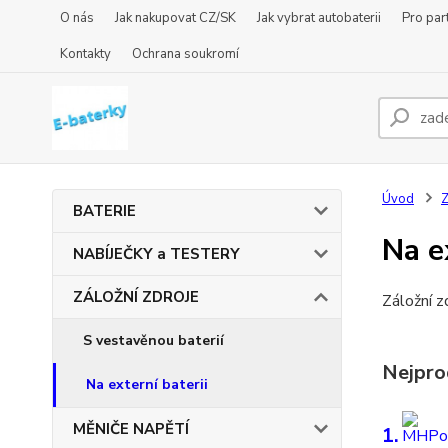
O nás
Jak nakupovat CZ/SK
Jak vybrat autobaterii
Pro par
Kontakty
Ochrana soukromí
Úvod
BATERIE
Na e
NABÍJEČKY a TESTERY
ZÁLOŽNÍ ZDROJE
Záložní z
S vestavěnou baterií
Nejpro
Na externí baterii
MĚNIČE NAPĚTÍ
1.