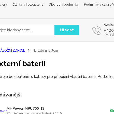
tnery
Články a Fotogalerie
Obchodní podmínky
Podmínky a cena př
Nevíte
Hledat
+420
(Po-Pá
ZÁLOŽNÍ ZDROJE
Na externí baterii
xterní baterii
droje bez baterie, s kabely pro připojení vlastní baterie. Podle k
dávanější
MHPower MPU700-12
Sk
Záložní zdroj na externí baterii 700W