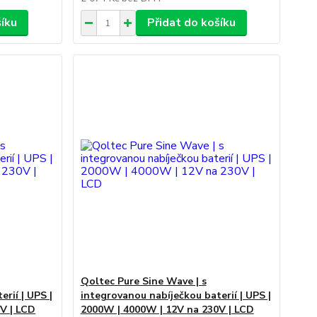
šíku
Přidat do košíku
Qoltec Pure Sine Wave | s
rií | UPS |
integrovanou nabíječkou baterií | UPS |
V | LCD
2000W | 4000W | 12V na 230V | LCD