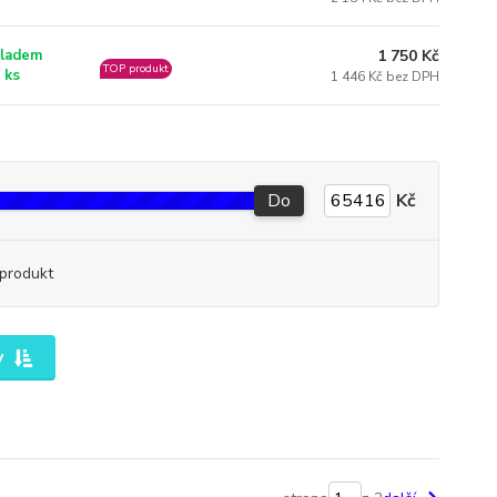
1 750 Kč
ladem
TOP produkt
 ks
1 446 Kč bez DPH
Do
Kč
produkt
y