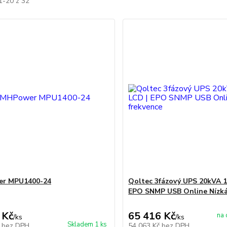
1-20 z 32
r MPU1400-24
Qoltec 3fázový UPS 20kVA 
EPO SNMP USB Online Nízká
 Kč
65 416 Kč
na 
/
ks
/
ks
Skladem 1 ks
č
bez DPH
54 063 Kč
bez DPH