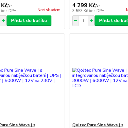
 Kč
4 299 Kč
/
ks
/
ks
Není skladem
N
č
bez DPH
3 553 Kč
bez DPH
Přidat do košíku
Přidat do ko
Pure Sine Wave | s
Qoltec Pure Sine Wave | s