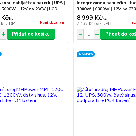
vanou nabíječkou baterií | UPS |
integrovanou nabíječkou bate
 5000W | 12V na 230V | LCD
3000W | 6000W | 12V na 230
 Kč
8 999 Kč
/
ks
/
ks
Není skladem
na
č
bez DPH
7 437 Kč
bez DPH
Přidat do košíku
Přidat do ko
Novinka