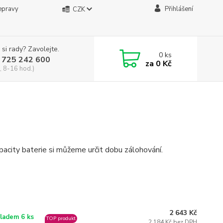
epravy
Přihlášení
CZK
 si rady? Zavolejte.
0
ks
 725 242 600
za
0 Kč
, 8-16 hod.)
apacity baterie si můžeme určit dobu zálohování.
2 643 Kč
ladem 6 ks
TOP produkt
2 184 Kč bez DPH