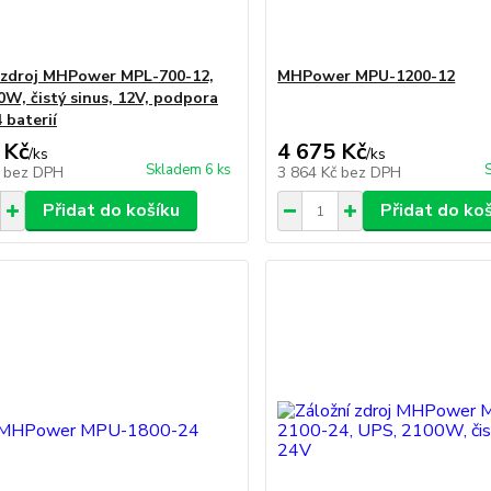
 zdroj MHPower MPL-700-12,
MHPower MPU-1200-12
0W, čistý sinus, 12V, podpora
 baterií
 Kč
4 675 Kč
/
ks
/
ks
Skladem 6 ks
č
bez DPH
3 864 Kč
bez DPH
Přidat do košíku
Přidat do ko