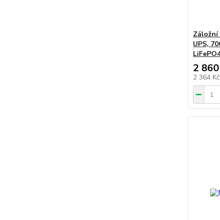
Záložní
UPS, 70
LiFePO4
2 860
2 364 K