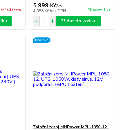
5 999 Kč
/
ks
ení skladem
Skladem 1 ks
4 958 Kč
bez DPH
šíku
Přidat do košíku
Novinka
Záložní zdroj MHPower MPL-1050-12,