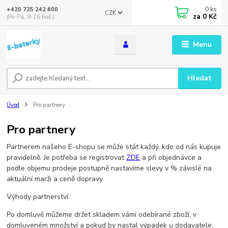
0
ks
+420 725 242 600
CZK
za
0 Kč
(Po-Pá, 8-16 hod.)
Menu
Hledat
Úvod
Pro partnery
Pro partnery
Partnerem našeho E-shopu se může stát každý, kdo od nás kupuje
pravidelně. Je potřeba se registrovat
ZDE
a při objednávce a
podle objemu prodeje postupně nastavíme slevy v % závislé na
aktuální marži a ceně dopravy.
Výhody partnerství:
Po domluvě můžeme držet skladem vámi odebírané zboží, v
domluveném množství a pokud by nastal výpadek u dodavatele,