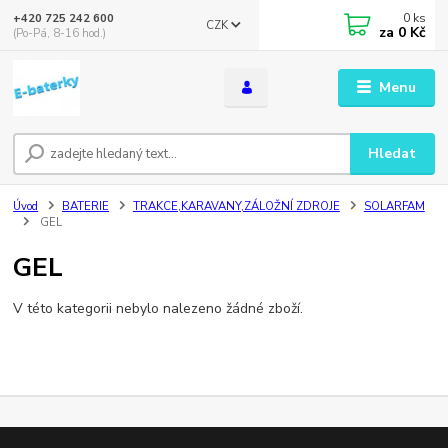
0
ks
+420 725 242 600
CZK
za
0 Kč
(Po-Pá, 8-16 hod.)
Menu
Hledat
Úvod
BATERIE
TRAKCE,KARAVANY,ZÁLOŽNÍ ZDROJE
SOLARFAM
GEL
GEL
V této kategorii nebylo nalezeno žádné zboží.