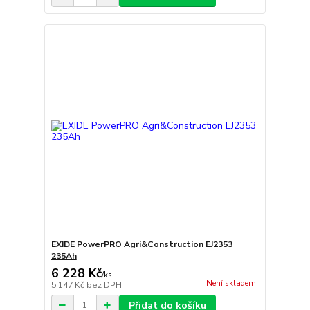
EXIDE PowerPRO Agri&Construction EJ2353
235Ah
6 228 Kč
/
ks
Není skladem
5 147 Kč
bez DPH
Přidat do košíku