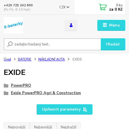
0
ks
+420 725 242 600
CZK
za
0 Kč
(Po-Pá, 8-16 hod.)
Menu
Hledat
Úvod
BATERIE
NÁKLADNÍ AUTA
EXIDE
EXIDE
PowerPRO
Exide PowerPRO Agri & Construction
Upřesnit parametry
Nejnovější
Nejlevnější
Nejdražší