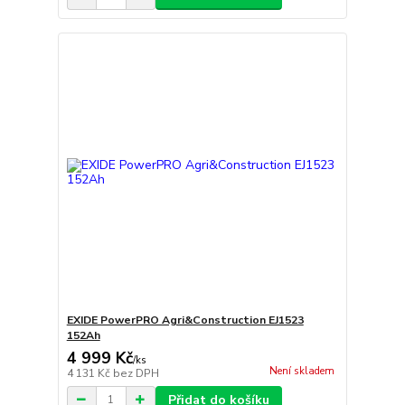
EXIDE PowerPRO Agri&Construction EJ1523
152Ah
4 999 Kč
/
ks
Není skladem
4 131 Kč
bez DPH
Přidat do košíku