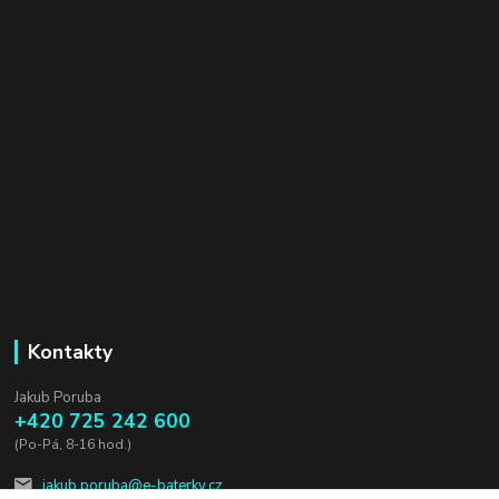
Kontakty
Jakub Poruba
+420 725 242 600
(Po-Pá, 8-16 hod.)
jakub.poruba@e-baterky.cz