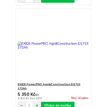
EXIDE PowerPRO Agri&Construction EJ1723
172Ah
5 350 Kč
/
ks
Není skladem
4 421 Kč
bez DPH
Přidat do košíku