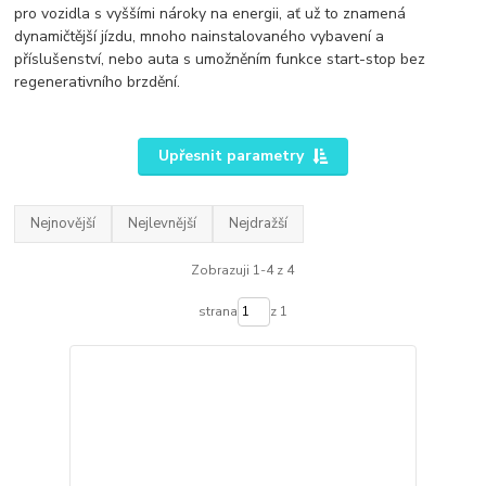
pro vozidla s vyššími nároky na energii, ať už to znamená
dynamičtější jízdu, mnoho nainstalovaného vybavení a
příslušenství, nebo auta s umožněním funkce start-stop bez
regenerativního brzdění.
Upřesnit parametry
Nejnovější
Nejlevnější
Nejdražší
Zobrazuji 1-4 z 4
strana
z 1