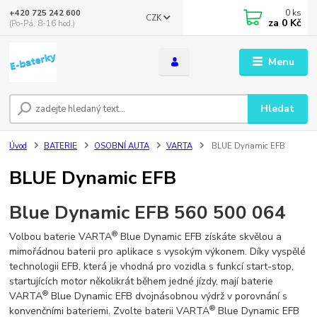
0
ks
+420 725 242 600
CZK
za
0 Kč
(Po-Pá, 8-16 hod.)
Menu
Hledat
Úvod
BATERIE
OSOBNÍ AUTA
VARTA
BLUE Dynamic EFB
BLUE Dynamic EFB
Blue Dynamic EFB 560 500 064
®
Volbou baterie VARTA
Blue Dynamic EFB získáte skvělou a
mimořádnou baterii pro aplikace s vysokým výkonem. Díky vyspělé
technologii EFB, která je vhodná pro vozidla s funkcí start-stop,
startujících motor několikrát během jedné jízdy, mají baterie
®
VARTA
Blue Dynamic EFB dvojnásobnou výdrž v porovnání s
®
konvenčními bateriemi. Zvolte baterii VARTA
Blue Dynamic EFB