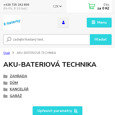
0
ks
+420 725 242 600
CZK
za
0 Kč
(Po-Pá, 8-16 hod.)
Menu
Hledat
Úvod
AKU-BATERIOVÁ TECHNIKA
AKU-BATERIOVÁ TECHNIKA
ZAHRADA
DŮM
KANCELÁŘ
GARÁŽ
Upřesnit parametry