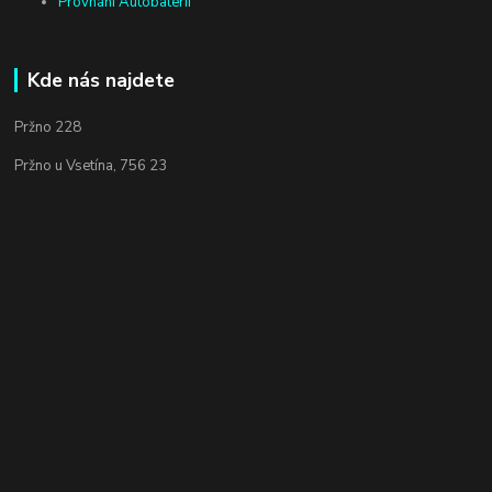
Provnání Autobateríí
Kde nás najdete
Pržno 228
Pržno u Vsetína, 756 23