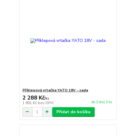
Příklepová vrtačka YATO 18V - sada
2 288 Kč
/
ks
do 3 dnů 3 ks
1 891 Kč
bez DPH
Přidat do košíku