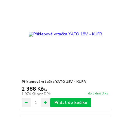
Příklepová vrtačka YATO 18V - KUFR
2 388 Kč
/
ks
do 3 dnů 3 ks
1 974 Kč
bez DPH
Přidat do košíku