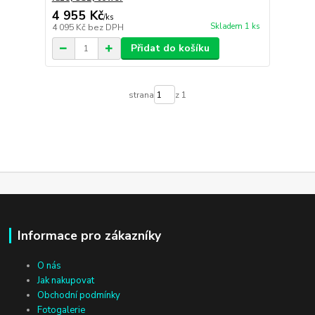
4 955 Kč
/
ks
Skladem 1 ks
4 095 Kč
bez DPH
Přidat do košíku
strana
z 1
Informace pro zákazníky
O nás
Jak nakupovat
Obchodní podmínky
Fotogalerie