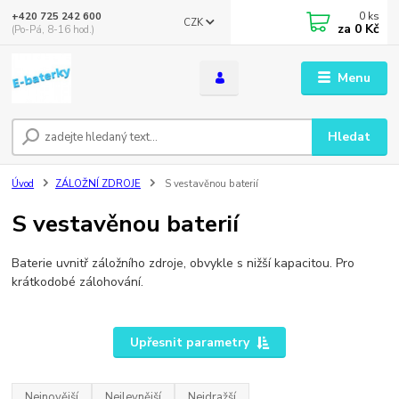
0
ks
+420 725 242 600
CZK
za
0 Kč
(Po-Pá, 8-16 hod.)
Menu
Hledat
Úvod
ZÁLOŽNÍ ZDROJE
S vestavěnou baterií
S vestavěnou baterií
Baterie uvnitř záložního zdroje, obvykle s nižší kapacitou. Pro
krátkodobé zálohování.
Upřesnit parametry
Nejnovější
Nejlevnější
Nejdražší