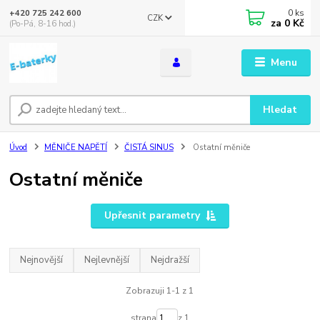
0
ks
+420 725 242 600
CZK
za
0 Kč
(Po-Pá, 8-16 hod.)
Menu
Hledat
Úvod
MĚNIČE NAPĚTÍ
ČISTÁ SINUS
Ostatní měniče
Ostatní měniče
Upřesnit parametry
Nejnovější
Nejlevnější
Nejdražší
Zobrazuji 1-1 z 1
strana
z 1