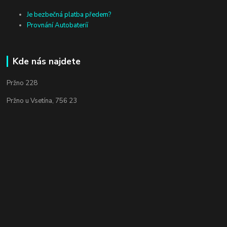
Je bezbečná platba předem?
Provnání Autobateríí
Kde nás najdete
Pržno 228
Pržno u Vsetína, 756 23