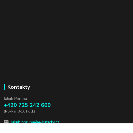
Kontakty
Jakub Poruba
+420 725 242 600
(Po-Pá, 8-16 hod.)
jakub.poruba@e-baterky.cz