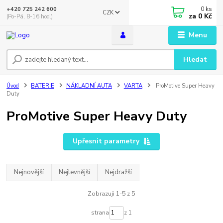
0
ks
+420 725 242 600
CZK
za
0 Kč
(Po-Pá, 8-16 hod.)
Menu
Hledat
Úvod
BATERIE
NÁKLADNÍ AUTA
VARTA
ProMotive Super Heavy
Duty
ProMotive Super Heavy Duty
Upřesnit parametry
Nejnovější
Nejlevnější
Nejdražší
Zobrazuji 1-5 z 5
strana
z 1