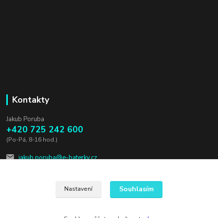
Kontakty
Jakub Poruba
+420 725 242 600
(Po-Pá, 8-16 hod.)
jakub.poruba@e-baterky.cz
Souhlasím
Nastavení