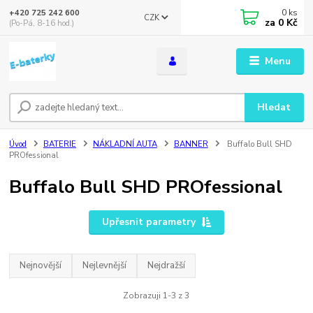
0
ks
+420 725 242 600
CZK
za
0 Kč
(Po-Pá, 8-16 hod.)
Menu
Hledat
Úvod
BATERIE
NÁKLADNÍ AUTA
BANNER
Buffalo Bull SHD
PROfessional
Buffalo Bull SHD PROfessional
Upřesnit parametry
Nejnovější
Nejlevnější
Nejdražší
Zobrazuji 1-3 z 3