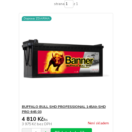
strana
z 1
Doprava ZDARMA
BUFFALO BULL SHD PROFESSIONAL 145Ah SHD
PRO 645 03
4 810 Kč
/
ks
Není skladem
3 975 Kč
bez DPH