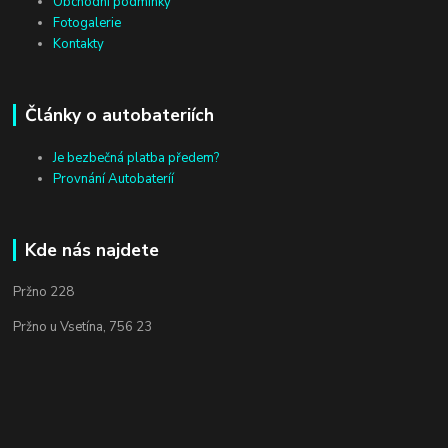
Obchodní podmínky
Fotogalerie
Kontakty
Články o autobateriích
Je bezbečná platba předem?
Provnání Autobateríí
Kde nás najdete
Pržno 228
Pržno u Vsetína, 756 23