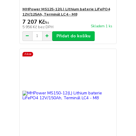
MHPower MS125-12(L) Lithium baterie LiFePO4
12V/125Ah, Terminál LC4 - M8
7 207 Kč
/
ks
Skladem 1 ks
5 956 Kč
bez DPH
Přidat do košíku
Akce