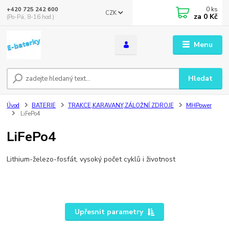
0
ks
+420 725 242 600
CZK
za
0 Kč
(Po-Pá, 8-16 hod.)
Menu
Hledat
Úvod
BATERIE
TRAKCE,KARAVANY,ZÁLOŽNÍ ZDROJE
MHPower
LiFePo4
LiFePo4
Lithium-železo-fosfát, vysoký počet cyklů i životnost
Upřesnit parametry