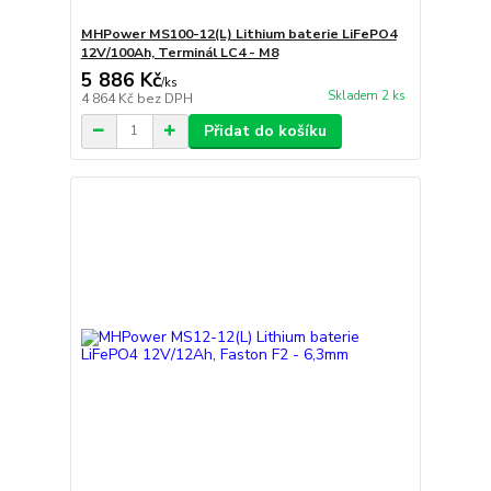
MHPower MS100-12(L) Lithium baterie LiFePO4
12V/100Ah, Terminál LC4 - M8
5 886 Kč
/
ks
Skladem 2 ks
4 864 Kč
bez DPH
Přidat do košíku