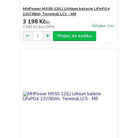
MHPower MS38-12(L) Lithium baterie LiFePO4
12V/38Ah, Terminál LC1 - M6
3 198 Kč
/
ks
Skladem 3 ks
2 643 Kč
bez DPH
Přidat do košíku