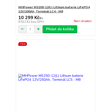
MHPower MS200-12(L) Lithium baterie LiFePO4
12V/200Ah, Terminál LC4 - M8
10 299 Kč
/
ks
Není skladem
8 512 Kč
bez DPH
Přidat do košíku
Akce