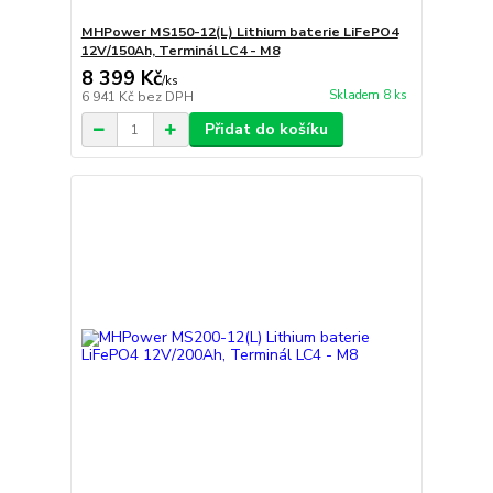
MHPower MS150-12(L) Lithium baterie LiFePO4
12V/150Ah, Terminál LC4 - M8
8 399 Kč
/
ks
Skladem 8 ks
6 941 Kč
bez DPH
Přidat do košíku