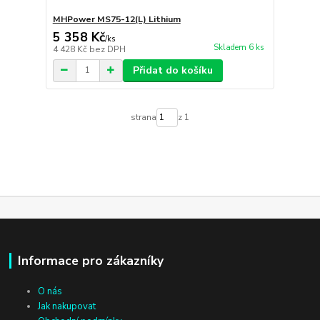
MHPower MS75-12(L) Lithium
5 358 Kč
/
ks
Skladem 6 ks
4 428 Kč
bez DPH
Přidat do košíku
strana
z 1
Informace pro zákazníky
O nás
Jak nakupovat