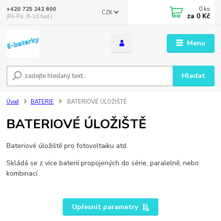
0
ks
+420 725 242 600
CZK
za
0 Kč
(Po-Pá, 8-16 hod.)
Menu
Hledat
Úvod
BATERIE
BATERIOVÉ ÚLOŽIŠTĚ
BATERIOVÉ ÚLOŽIŠTĚ
Bateriové úložiště pro fotovoltaiku atd.
Skládá se z více baterií propojených do série, paralelně, nebo
kombinací
Upřesnit parametry