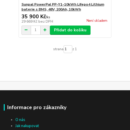
Sunpal PowerPal PP-Y1-10kWh Lifepo4 Lithium
baterie s BMS, 48V, 200Ah, 10kWh
35 900 Kč
/
ks
Není skladem
29 669 Kč
bez DPH
Přidat do košíku
strana
z 1
Informace pro zákazníky
O nás
Jak nakupovat