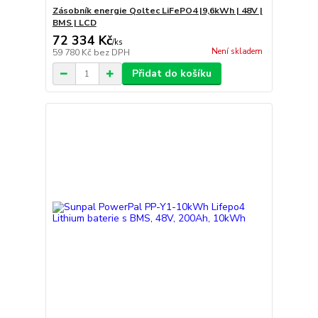
Zásobník energie Qoltec LiFePO4 |9,6kWh | 48V |
BMS | LCD
72 334 Kč
/
ks
Není skladem
59 780 Kč
bez DPH
Přidat do košíku