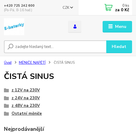
0
ks
+420 725 242 600
CZK
za
0 Kč
(Po-Pá, 8-16 hod.)
Menu
Hledat
Úvod
MĚNIČE NAPĚTÍ
ČISTÁ SINUS
ČISTÁ SINUS
z 12V na 230V
z 24V na 230V
z 48V na 230V
Ostatní měniče
Nejprodávanější