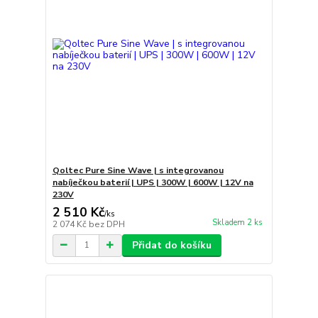
Qoltec Pure Sine Wave | s integrovanou
nabíječkou baterií | UPS | 300W | 600W | 12V na
230V
2 510 Kč
/
ks
Skladem 2 ks
2 074 Kč
bez DPH
Přidat do košíku