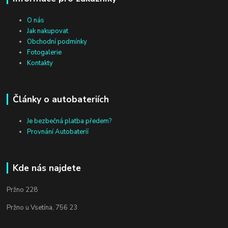
O nás
Jak nakupovat
Obchodní podmínky
Fotogalerie
Kontakty
Články o autobateriích
Je bezbečná platba předem?
Provnání Autobateríí
Kde nás najdete
Pržno 228
Pržno u Vsetína, 756 23