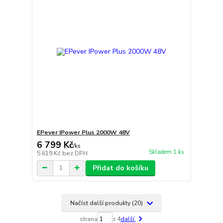
EPever IPower Plus 2000W 48V
6 799 Kč
/
ks
Skladem 1 ks
5 619 Kč
bez DPH
Přidat do košíku
Načíst další produkty (20)
strana
z 4
další