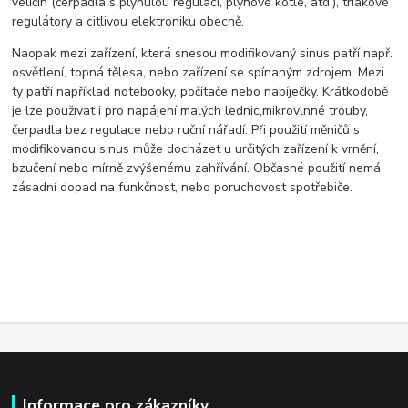
veličin (čerpadla s plynulou regulací, plynové kotle, atd.), triakové
regulátory a citlivou elektroniku obecně.
Naopak mezi zařízení, která snesou modifikovaný sinus patří např.
osvětlení, topná tělesa, nebo zařízení se spínaným zdrojem. Mezi
ty patří například notebooky, počítače nebo nabíječky. Krátkodobě
je lze používat i pro napájení malých lednic,mikrovlnné trouby,
čerpadla bez regulace nebo ruční nářadí. Při použití měničů s
modifikovanou sinus může docházet u určitých zařízení k vrnění,
bzučení nebo mírně zvýšenému zahřívání. Občasné použití nemá
zásadní dopad na funkčnost, nebo poruchovost spotřebiče.
Informace pro zákazníky