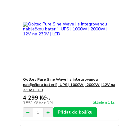
Qoltec Pure Sine Wave | s integrovanou
nabíječkou baterií | UPS | 1000W | 2000W | 12V na
230V | LCD
4 299 Kč
/
ks
Skladem 1 ks
3 553 Kč
bez DPH
Přidat do košíku