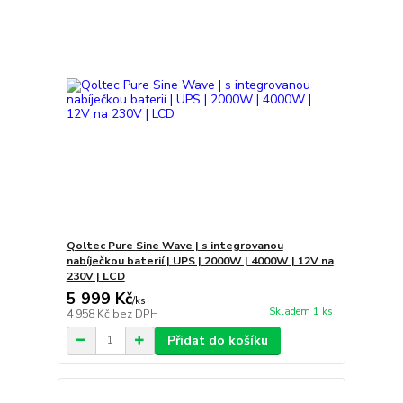
Qoltec Pure Sine Wave | s integrovanou
nabíječkou baterií | UPS | 2000W | 4000W | 12V na
230V | LCD
5 999 Kč
/
ks
Skladem 1 ks
4 958 Kč
bez DPH
Přidat do košíku