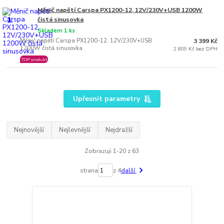
Měnič napětí Carspa PX1200-12, 12V/230V+USB 1200W
1.
čistá sinusovka
Skladem 1 ks
Měnič napětí Carspa PX1200-12, 12V/230V+USB
3 399 Kč
1200W čistá sinusovka
2 809 Kč bez DPH
TOP produkt
Upřesnit parametry
Nejnovější
Nejlevnější
Nejdražší
Zobrazuji 1-20 z 63
strana
z 4
další