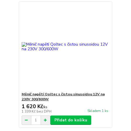
Měnič napětí Qoltec s čistou sinusoidou 12V na
230V 300/600W
1 620 Kč
/
ks
Skladem 1 ks
1 339 Kč
bez DPH
Přidat do košíku