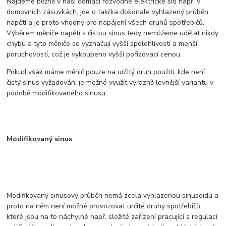
Najdeme běžně v naší domácí rozvodné elektrické síti např. v
domovních zásuvkách, jde o takřka dokonale vyhlazený průběh
napětí a je proto vhodný pro napájení všech druhů spotřebičů.
Výběrem měniče napětí s čistou sinus tedy nemůžeme udělat nikdy
chybu a tyto měniče se vyznačují vyšší spolehlivostí a menší
poruchovostí, což je vykoupeno vyšší pořizovací cenou.
Pokud však máme měnič pouze na určitý druh použití, kde není
čistý sinus vyžadován, je možné využít výrazně levnější variantu v
podobě modifikovaného sinusu.
Modifikovaný sinus
Modifikovaný sinusový průběh nemá zcela vyhlazenou sinusoidu a
proto na něm není možné provozovat určité druhy spotřebičů,
které jsou na to náchylné např. složité zařízení pracující s regulací