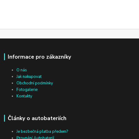
Informace pro zákazníky
O nás
Jak nakupovat
Obchodní podmínky
Fotogalerie
Kontakty
Články o autobateriích
Je bezbečná platba předem?
Provnání Autobateríí