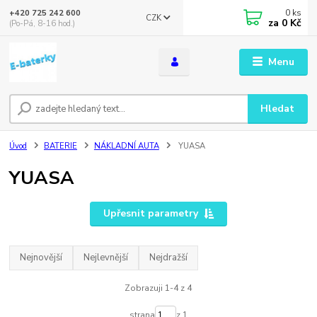
0
ks
+420 725 242 600
CZK
za
0 Kč
(Po-Pá, 8-16 hod.)
Menu
Hledat
Úvod
BATERIE
NÁKLADNÍ AUTA
YUASA
YUASA
Upřesnit parametry
Nejnovější
Nejlevnější
Nejdražší
Zobrazuji 1-4 z 4
strana
z 1