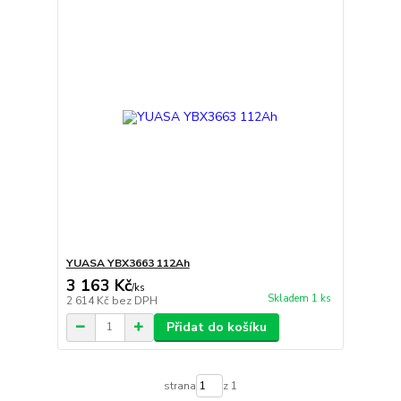
YUASA YBX3663 112Ah
3 163 Kč
/
ks
Skladem 1 ks
2 614 Kč
bez DPH
Přidat do košíku
strana
z 1