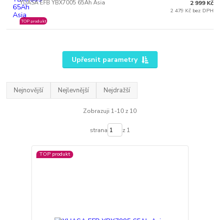
YUASA EFB YBX7005 65Ah Asia
2 999 Kč
2 479 Kč bez DPH
TOP produkt
Upřesnit parametry
Nejnovější
Nejlevnější
Nejdražší
Zobrazuji 1-10 z 10
strana
z 1
TOP produkt