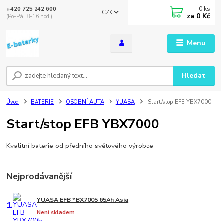
0
ks
+420 725 242 600
CZK
za
0 Kč
(Po-Pá, 8-16 hod.)
Menu
Hledat
Úvod
BATERIE
OSOBNÍ AUTA
YUASA
Start/stop EFB YBX7000
Start/stop EFB YBX7000
Kvalitní baterie od předního světového výrobce
Nejprodávanější
YUASA EFB YBX7005 65Ah Asia
1.
Není skladem