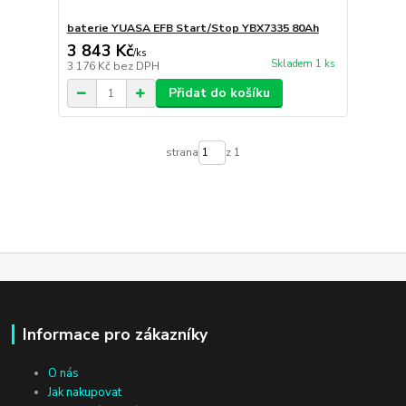
baterie YUASA EFB Start/Stop YBX7335 80Ah
3 843 Kč
/
ks
Skladem 1 ks
3 176 Kč
bez DPH
Přidat do košíku
strana
z 1
Informace pro zákazníky
O nás
Jak nakupovat