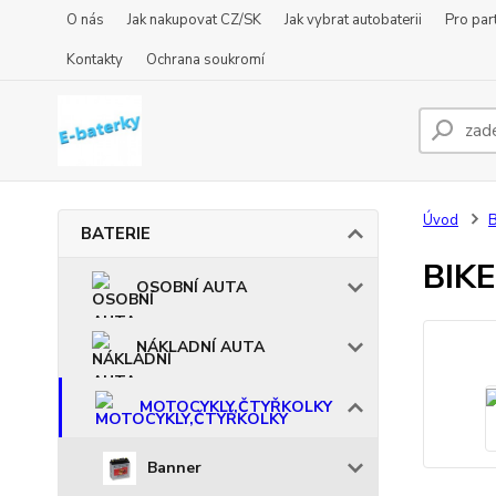
O nás
Jak nakupovat CZ/SK
Jak vybrat autobaterii
Pro par
Kontakty
Ochrana soukromí
Úvod
BATERIE
BIKE
OSOBNÍ AUTA
NÁKLADNÍ AUTA
MOTOCYKLY,ČTYŘKOLKY
Banner