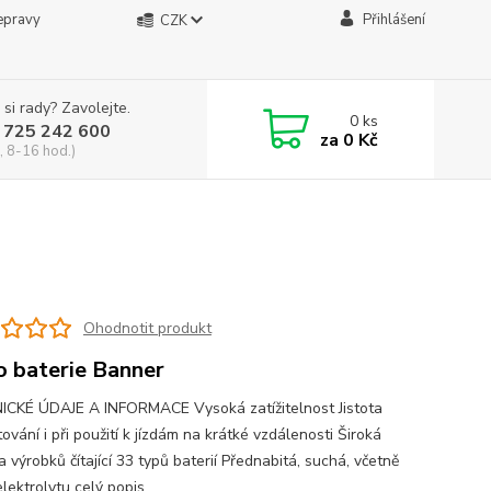
epravy
Přihlášení
CZK
 si rady? Zavolejte.
0
ks
 725 242 600
za
0 Kč
, 8-16 hod.)
Ohodnotit produkt
 baterie Banner
CKÉ ÚDAJE A INFORMACE Vysoká zatížitelnost Jistota
ování i při použití k jízdám na krátké vzdálenosti Široká
 výrobků čítající 33 typů baterií Přednabitá, suchá, včetně
elektrolytu
celý popis