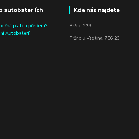
o autobateriích
Kde nás najdete
bečná platba předem?
Pržno 228
ní Autobateríí
Pržno u Vsetína, 756 23