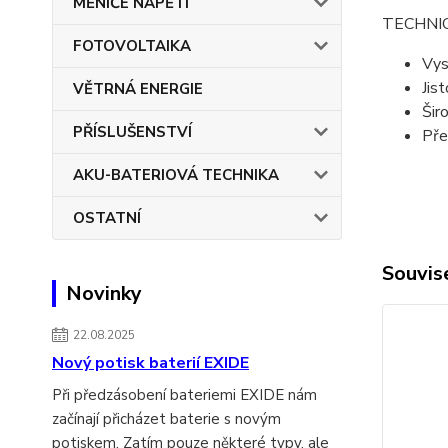
MĚNIČE NAPĚTÍ
TECHNI
FOTOVOLTAIKA
Vys
Jis
VĚTRNÁ ENERGIE
Šir
PŘÍSLUŠENSTVÍ
Pře
AKU-BATERIOVÁ TECHNIKA
OSTATNÍ
Souvise
Novinky
22.08.2025
Nový potisk baterií EXIDE
Při předzásobení bateriemi EXIDE nám
začínají přicházet baterie s novým
potiskem. Zatím pouze některé typy, ale