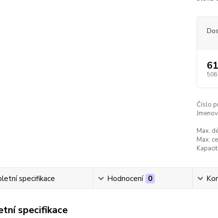
Dos
61
506
Číslo p
Jmenovi
Max. dé
Max. ce
Kapacit
etní specifikace
Hodnocení
0
Ko
tní specifikace