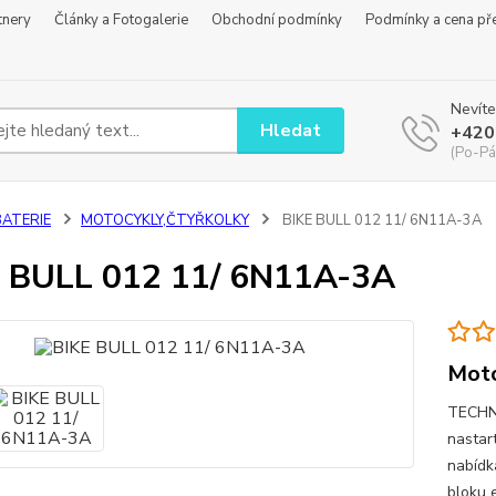
tnery
Články a Fotogalerie
Obchodní podmínky
Podmínky a cena př
Nevíte
Hledat
+420
(Po-Pá
BATERIE
MOTOCYKLY,ČTYŘKOLKY
BIKE BULL 012 11/ 6N11A-3A
 BULL 012 11/ 6N11A-3A
Moto
TECHNI
nastart
nabídka
bloku 