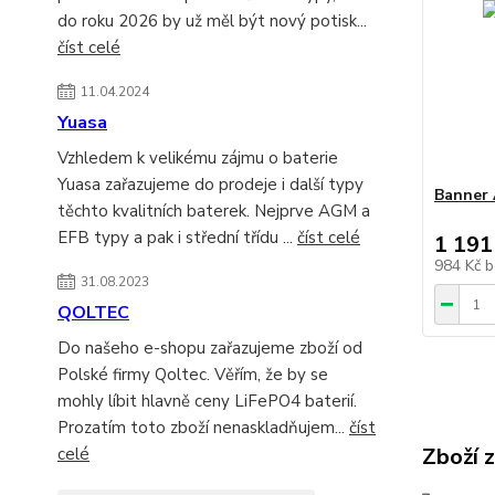
do roku 2026 by už měl být nový potisk...
číst celé
11.04.2024
Yuasa
Vzhledem k velikému zájmu o baterie
Yuasa zařazujeme do prodeje i další typy
Banner 
těchto kvalitních baterek. Nejprve AGM a
EFB typy a pak i střední třídu ...
číst celé
1 191
984 Kč
b
31.08.2023
QOLTEC
Do našeho e-shopu zařazujeme zboží od
Polské firmy Qoltec. Věřím, že by se
mohly líbit hlavně ceny LiFePO4 baterií.
Prozatím toto zboží nenaskladňujem...
číst
Zboží 
celé