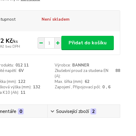
tupnost
Není skladem
2 Kč
/
ks
Přidat do košíku
 Kč
bez DPH
roduktu:
012 11
Výrobce:
BANNER
té napětí:
6V
Zkušební proud za studena EN
88
(A):
lka (mm):
122
Max. šířka (mm):
62
lková výška (mm):
132
Zapojení , Připojovací pól:
0 , 6
a K10 (Ah):
11
mentáře
0
Související zboží
2