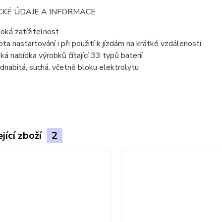
CKÉ ÚDAJE A INFORMACE
oká zatížitelnost
tota nastartování i při použití k jízdám na krátké vzdálenosti
oká nabídka výrobků čítající 33 typů baterií
dnabitá, suchá, včetně bloku elektrolytu
jící zboží
2