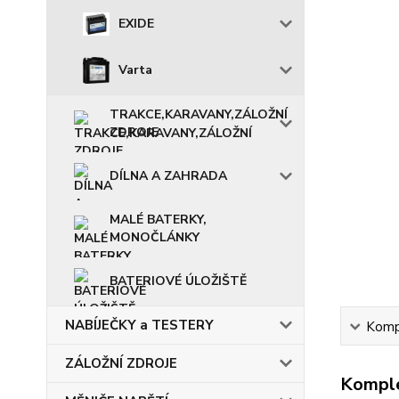
EXIDE
Varta
TRAKCE,KARAVANY,ZÁLOŽNÍ
ZDROJE
DÍLNA A ZAHRADA
MALÉ BATERKY,
MONOČLÁNKY
BATERIOVÉ ÚLOŽIŠTĚ
NABÍJEČKY a TESTERY
Kompl
ZÁLOŽNÍ ZDROJE
Komple