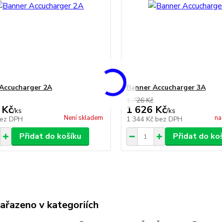
Accucharger 2A
Banner Accucharger 3A
1 726 Kč
 Kč
1 626 Kč
/
ks
/
ks
Není skladem
na
ez DPH
1 344 Kč
bez DPH
Přidat do košíku
Přidat do ko
zařazeno v kategoriích