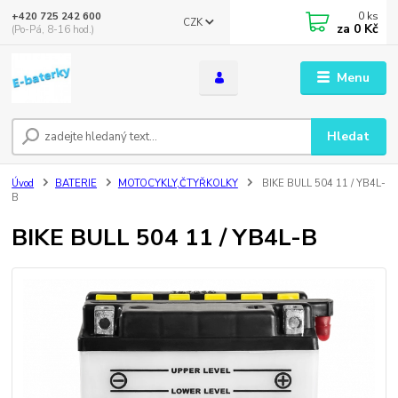
0
ks
+420 725 242 600
CZK
za
0 Kč
(Po-Pá, 8-16 hod.)
Menu
Hledat
Úvod
BATERIE
MOTOCYKLY,ČTYŘKOLKY
BIKE BULL 504 11 / YB4L-
B
BIKE BULL 504 11 / YB4L-B