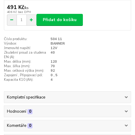
491 Kč
/
ks
406 Kč
bez DPH
Přidat do košíku
Číslo produktu:
504 11
Výrobce:
BANNER
Jmenovité napětí:
12V
Zkušební proud za studena
40
EN (A):
Max. délka (mm):
120
Max. šířka (mm):
70
Max. celková výška (mm):
92
Zapojení , Připojovací pól:
0 , 5
Kapacita K10 (Ah):
4
Kompletní specifikace
Hodnocení
0
Komentáře
0