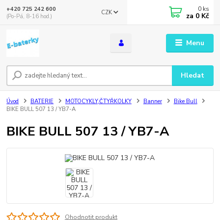
0
ks
+420 725 242 600
CZK
za
0 Kč
(Po-Pá, 8-16 hod.)
Menu
Hledat
Úvod
BATERIE
MOTOCYKLY,ČTYŘKOLKY
Banner
Bike Bull
BIKE BULL 507 13 / YB7-A
BIKE BULL 507 13 / YB7-A
Ohodnotit produkt