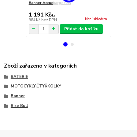
Banner Accucharger 2A
Banner Accu
1 726 Kč
1 191 Kč
1 626 Kč
/
ks
Není skladem
984 Kč
bez DPH
1 344 Kč
bez
Přidat do košíku
Zboží zařazeno v kategoriích
BATERIE
MOTOCYKLY,ČTYŘKOLKY
Banner
Bike Bull