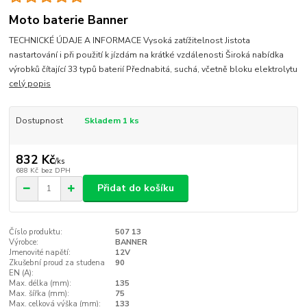
Moto baterie Banner
TECHNICKÉ ÚDAJE A INFORMACE Vysoká zatížitelnost Jistota
nastartování i při použití k jízdám na krátké vzdálenosti Široká nabídka
výrobků čítající 33 typů baterií Přednabitá, suchá, včetně bloku elektrolytu
celý popis
Dostupnost
Skladem 1 ks
832 Kč
/
ks
688 Kč
bez DPH
Přidat do košíku
Číslo produktu:
507 13
Výrobce:
BANNER
Jmenovité napětí:
12V
Zkušební proud za studena
90
EN (A):
Max. délka (mm):
135
Max. šířka (mm):
75
Max. celková výška (mm):
133