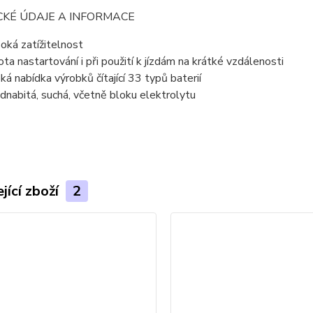
CKÉ ÚDAJE A INFORMACE
oká zatížitelnost
tota nastartování i při použití k jízdám na krátké vzdálenosti
oká nabídka výrobků čítající 33 typů baterií
dnabitá, suchá, včetně bloku elektrolytu
jící zboží
2