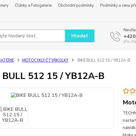
tnery
Články a Fotogalerie
Obchodní podmínky
Podmínky a cena př
Nevíte
Hledat
+420
(Po-Pá
BATERIE
MOTOCYKLY,ČTYŘKOLKY
BIKE BULL 512 15 / YB12A-B
 BULL 512 15 / YB12A-B
Moto
TECHNI
nastart
nabídka
bloku 