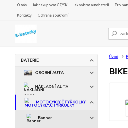
O nás
Jak nakupovat CZ/SK
Jak vybrat autobaterii
Pro par
Kontakty
Ochrana soukromí
Úvod
BATERIE
BIKE
OSOBNÍ AUTA
NÁKLADNÍ AUTA
MOTOCYKLY,ČTYŘKOLKY
Banner