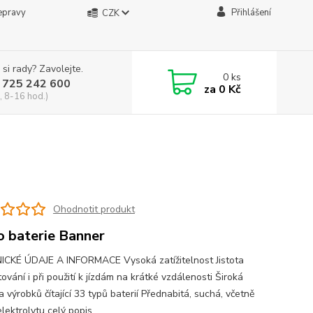
epravy
Přihlášení
CZK
 si rady? Zavolejte.
0
ks
 725 242 600
za
0 Kč
, 8-16 hod.)
Ohodnotit produkt
 baterie Banner
CKÉ ÚDAJE A INFORMACE Vysoká zatížitelnost Jistota
ování i při použití k jízdám na krátké vzdálenosti Široká
 výrobků čítající 33 typů baterií Přednabitá, suchá, včetně
elektrolytu
celý popis