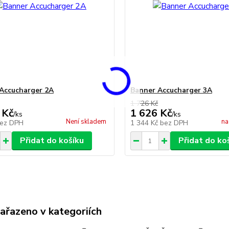
Accucharger 2A
Banner Accucharger 3A
1 726 Kč
 Kč
1 626 Kč
/
ks
/
ks
Není skladem
na
ez DPH
1 344 Kč
bez DPH
Přidat do košíku
Přidat do ko
zařazeno v kategoriích