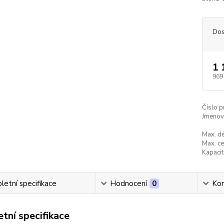
Dos
1 
969
Číslo p
Jmenovi
Max. dé
Max. ce
Kapacit
etní specifikace
Hodnocení
0
Ko
tní specifikace