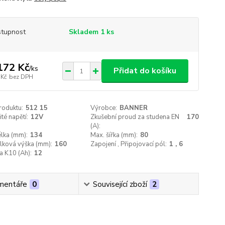
tupnost
Skladem 1 ks
172 Kč
/
ks
Přidat do košíku
 Kč
bez DPH
roduktu:
512 15
Výrobce:
BANNER
té napětí:
12V
Zkušební proud za studena EN
170
(A):
lka (mm):
134
Max. šířka (mm):
80
lková výška (mm):
160
Zapojení , Připojovací pól:
1 , 6
a K10 (Ah):
12
mentáře
0
Související zboží
2