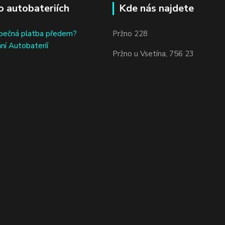
o autobateriích
Kde nás najdete
bečná platba předem?
Pržno 228
ní Autobateríí
Pržno u Vsetína, 756 23