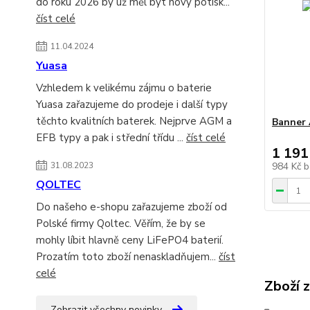
do roku 2026 by už měl být nový potisk...
číst celé
11.04.2024
Yuasa
Vzhledem k velikému zájmu o baterie
Yuasa zařazujeme do prodeje i další typy
těchto kvalitních baterek. Nejprve AGM a
Banner 
EFB typy a pak i střední třídu ...
číst celé
1 191
31.08.2023
984 Kč
b
QOLTEC
Do našeho e-shopu zařazujeme zboží od
Polské firmy Qoltec. Věřím, že by se
mohly líbit hlavně ceny LiFePO4 baterií.
Prozatím toto zboží nenaskladňujem...
číst
celé
Zboží 
Zobrazit všechny novinky