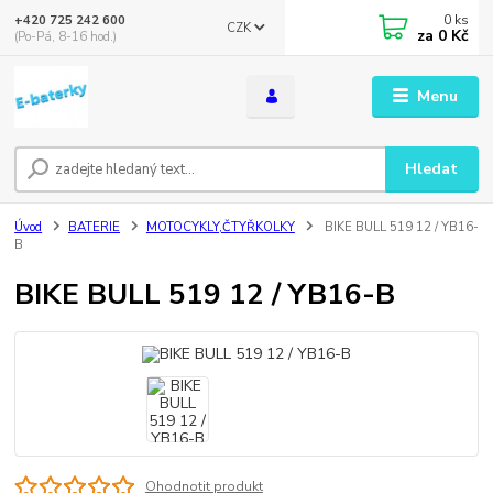
0
ks
+420 725 242 600
CZK
za
0 Kč
(Po-Pá, 8-16 hod.)
Menu
Hledat
Úvod
BATERIE
MOTOCYKLY,ČTYŘKOLKY
BIKE BULL 519 12 / YB16-
B
BIKE BULL 519 12 / YB16-B
Ohodnotit produkt