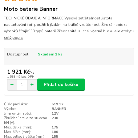
Moto baterie Banner
TECHNICKÉ ÚDAJE A INFORMACE Vysoká zatížitelnost Jistota
nastartování i při použití k jízdám na krátké vzdálenosti Široká nabídka
výrobků čítající 33 typů baterií Přednabitá, suchá, včetně bloku elektrolytu
celý popis
Dostupnost
Skladem 1 ks
1 921 Kč
/
ks
1 588 Kč
bez DPH
Přidat do košíku
Číslo produktu:
519 12
Výrobce:
BANNER
Jmenovité napětí:
12V
Zkušební proud za studena
230
EN (A):
Max. délka (mm):
175
Max. šířka (mm):
100
Max. celková výška (mm):
155