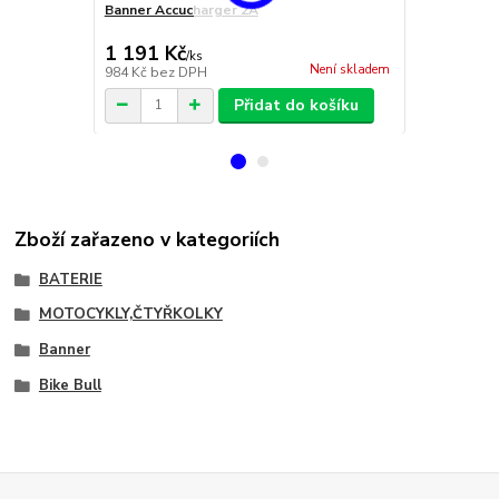
Banner Accucharger 2A
Banner Accu
1 726 Kč
1 191 Kč
1 626 Kč
/
ks
Není skladem
984 Kč
bez DPH
1 344 Kč
bez
Přidat do košíku
Zboží zařazeno v kategoriích
BATERIE
MOTOCYKLY,ČTYŘKOLKY
Banner
Bike Bull