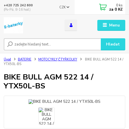
0
ks
+420 725 242 600
CZK
za
0 Kč
(Po-Pá, 8-16 hod.)
Menu
Hledat
Úvod
BATERIE
MOTOCYKLY,ČTYŘKOLKY
BIKE BULL AGM 522 14 /
YTX50L-BS
BIKE BULL AGM 522 14 /
YTX50L-BS