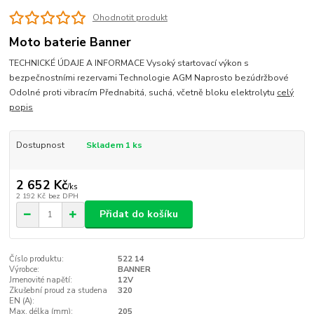
Ohodnotit produkt
Moto baterie Banner
TECHNICKÉ ÚDAJE A INFORMACE Vysoký startovací výkon s
bezpečnostními rezervami Technologie AGM Naprosto bezúdržbové
Odolné proti vibracím Přednabitá, suchá, včetně bloku elektrolytu
celý
popis
Dostupnost
Skladem 1 ks
2 652 Kč
/
ks
2 192 Kč
bez DPH
Přidat do košíku
Číslo produktu:
522 14
Výrobce:
BANNER
Jmenovité napětí:
12V
Zkušební proud za studena
320
EN (A):
Max. délka (mm):
205