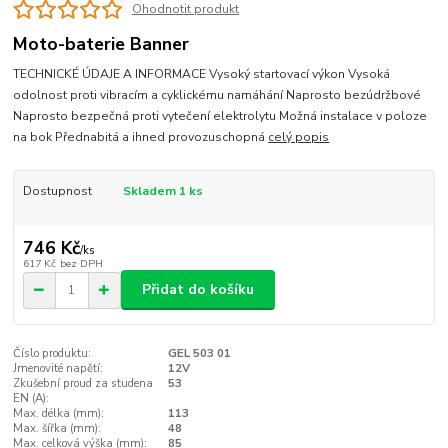
Ohodnotit produkt
Moto-baterie Banner
TECHNICKÉ ÚDAJE A INFORMACE Vysoký startovací výkon Vysoká
odolnost proti vibracím a cyklickému namáhání Naprosto bezúdržbové
Naprosto bezpečná proti vytečení elektrolytu Možná instalace v poloze
na bok Přednabitá a ihned provozuschopná
celý popis
Dostupnost
Skladem 1 ks
746 Kč
/
ks
617 Kč
bez DPH
Přidat do košíku
Číslo produktu:
GEL 503 01
Jmenovité napětí:
12V
Zkušební proud za studena
53
EN (A):
Max. délka (mm):
113
Max. šířka (mm):
48
Max. celková výška (mm):
85