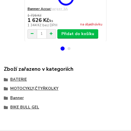
Banner Accucharger 3A
Banner Accu
1 726 Kč
1 626 Kč
2 269 Kč
/
ks
na objednávku
1 344 Kč
bez DPH
1 875 Kč
bez
Přidat do košíku
Zboží zařazeno v kategoriích
BATERIE
MOTOCYKLY,ČTYŘKOLKY
Banner
BIKE BULL GEL