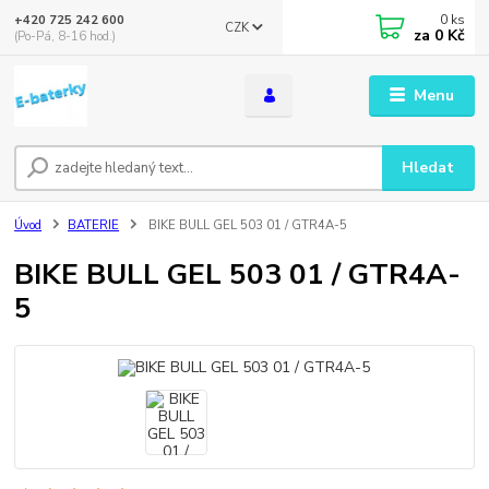
0
ks
+420 725 242 600
CZK
za
0 Kč
(Po-Pá, 8-16 hod.)
Menu
Hledat
Úvod
BATERIE
BIKE BULL GEL 503 01 / GTR4A-5
BIKE BULL GEL 503 01 / GTR4A-
5