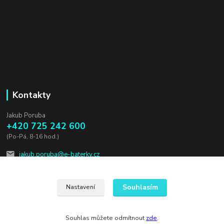
Kontakty
Jakub Poruba
+420 725 242 600
(Po-Pá, 8-16 hod.)
jakub.poruba@e-baterky.cz
Souhlasím
Nastavení
Souhlas můžete odmítnout
zde
.