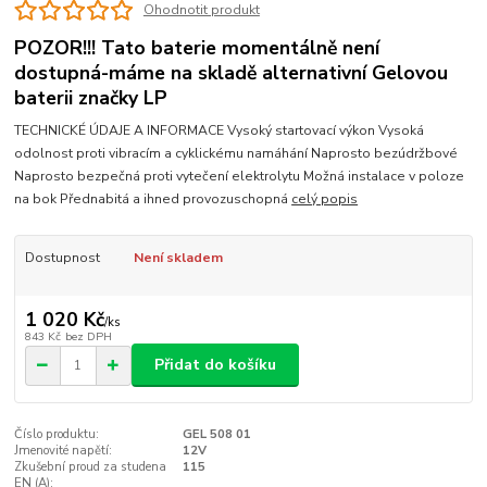
Ohodnotit produkt
POZOR!!! Tato baterie momentálně není
dostupná-máme na skladě alternativní Gelovou
baterii značky LP
TECHNICKÉ ÚDAJE A INFORMACE Vysoký startovací výkon Vysoká
odolnost proti vibracím a cyklickému namáhání Naprosto bezúdržbové
Naprosto bezpečná proti vytečení elektrolytu Možná instalace v poloze
na bok Přednabitá a ihned provozuschopná
celý popis
Dostupnost
Není skladem
1 020 Kč
/
ks
843 Kč
bez DPH
Přidat do košíku
Číslo produktu:
GEL 508 01
Jmenovité napětí:
12V
Zkušební proud za studena
115
EN (A):