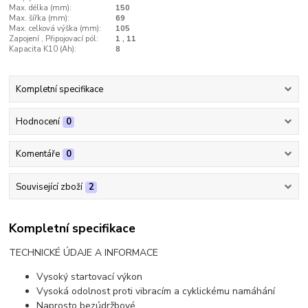
Max. délka (mm):
150
Max. šířka (mm):
69
Max. celková výška (mm):
105
Zapojení , Připojovací pól:
1 , 11
Kapacita K10 (Ah):
8
Kompletní specifikace
Hodnocení
0
Komentáře
0
Související zboží
2
Kompletní specifikace
TECHNICKÉ ÚDAJE A INFORMACE
Vysoký startovací výkon
Vysoká odolnost proti vibracím a cyklickému namáhání
Naprosto bezúdržbové