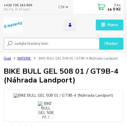
0
ks
+420 725 242 600
CZK
za
0 Kč
(Po-Pá, 8-16 hod.)
Menu
Hledat
Úvod
BATERIE
BIKE BULL GEL 508 01 / GT9B-4 (Náhrada Landport)
BIKE BULL GEL 508 01 / GT9B-4
(Náhrada Landport)