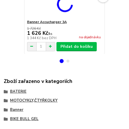
Banner Accucharger 3A
Banner Accu
1 726 Kč
1 626 Kč
2 269 Kč
/
ks
na objednávku
1 344 Kč
bez DPH
1 875 Kč
bez
Přidat do košíku
Zboží zařazeno v kategoriích
BATERIE
MOTOCYKLY,ČTYŘKOLKY
Banner
BIKE BULL GEL