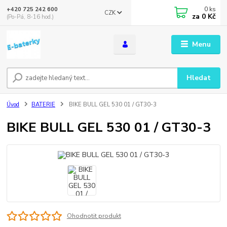
0
ks
+420 725 242 600
CZK
za
0 Kč
(Po-Pá, 8-16 hod.)
Menu
Hledat
Úvod
BATERIE
BIKE BULL GEL 530 01 / GT30-3
BIKE BULL GEL 530 01 / GT30-3
Ohodnotit produkt