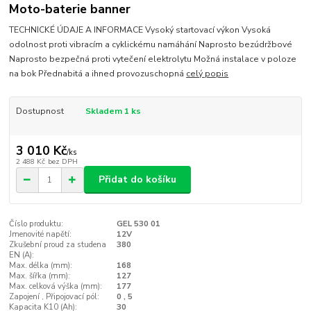
Moto-baterie banner
TECHNICKÉ ÚDAJE A INFORMACE Vysoký startovací výkon Vysoká
odolnost proti vibracím a cyklickému namáhání Naprosto bezúdržbové
Naprosto bezpečná proti vytečení elektrolytu Možná instalace v poloze
na bok Přednabitá a ihned provozuschopná
celý popis
Dostupnost
Skladem 1 ks
3 010 Kč
/
ks
2 488 Kč
bez DPH
Přidat do košíku
Číslo produktu:
GEL 530 01
Jmenovité napětí:
12V
Zkušební proud za studena
380
EN (A):
Max. délka (mm):
168
Max. šířka (mm):
127
Max. celková výška (mm):
177
Zapojení , Připojovací pól:
0 , 5
Kapacita K10 (Ah):
30