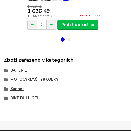
1 726 Kč
1 626 Kč
2 269 Kč
/
ks
na objednávku
1 344 Kč
bez DPH
1 875 Kč
bez
Přidat do košíku
Zboží zařazeno v kategoriích
BATERIE
MOTOCYKLY,ČTYŘKOLKY
Banner
BIKE BULL GEL