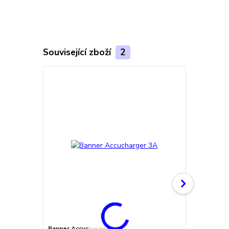
Související zboží
2
TOP produkt
Banner Accucharger 3A
Banner Accu