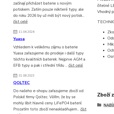
začínají přicházet baterie s novým
čitelné L
potiskem. Zatím pouze některé typy, ale
Vhodný p
do roku 2026 by už měl být nový potisk...
číst celé
TECHNI
Zko
11.04.2024
Odo
Yuasa
Mik
Vzhledem k velikému zájmu o baterie
Och
Yuasa zařazujeme do prodeje i další typy
Osm
těchto kvalitních baterek. Nejprve AGM a
EFB typy a pak i střední třídu ...
číst celé
31.08.2023
QOLTEC
Do našeho e-shopu zařazujeme zboží od
Zboží 
Polské firmy Qoltec. Věřím, že by se
mohly líbit hlavně ceny LiFePO4 baterií.
NABÍ
Prozatím toto zboží nenaskladňujem...
číst