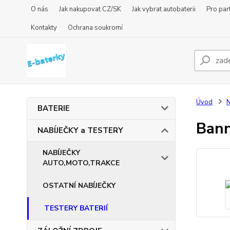
O nás
Jak nakupovat CZ/SK
Jak vybrat autobaterii
Pro par
Kontakty
Ochrana soukromí
Úvod
BATERIE
Bann
NABÍJEČKY a TESTERY
NABÍJEČKY
AUTO,MOTO,TRAKCE
OSTATNÍ NABÍJEČKY
TESTERY BATERIÍ