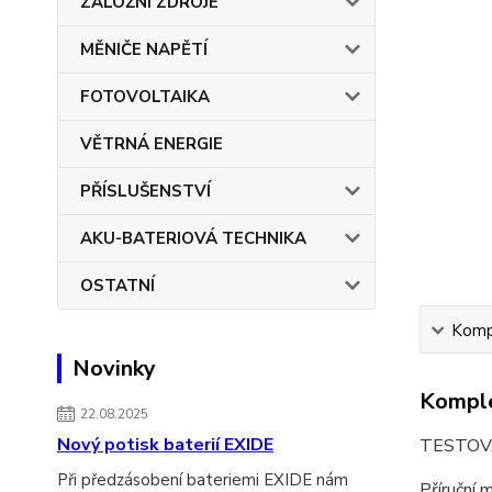
ZÁLOŽNÍ ZDROJE
MĚNIČE NAPĚTÍ
FOTOVOLTAIKA
VĚTRNÁ ENERGIE
PŘÍSLUŠENSTVÍ
AKU-BATERIOVÁ TECHNIKA
OSTATNÍ
Kompl
Novinky
Komple
22.08.2025
Nový potisk baterií EXIDE
TESTOVA
Při předzásobení bateriemi EXIDE nám
Příruční 