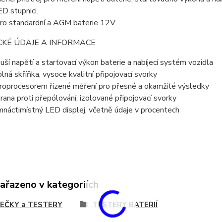
ED stupnici.
ro standardní a AGM baterie 12V.
CKÉ ÚDAJE A INFORMACE
uší napětí a startovací výkon baterie a nabíjecí systém vozidla
lná skříňka, vysoce kvalitní připojovací svorky
roprocesorem řízené měření pro přesné a okamžité výsledky
rana proti přepólování, izolované připojovací svorky
náctimístný LED displej, včetně údaje v procentech
zařazeno v kategoriích
JEČKY a TESTERY
TESTERY BATERIÍ