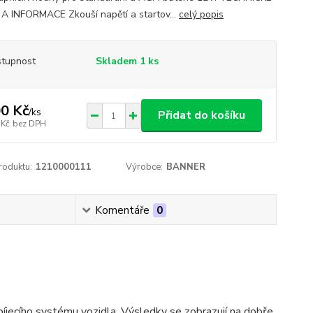
A INFORMACE Zkouší napětí a startov...
celý popis
tupnost
Skladem 1 ks
0 Kč
/
ks
Přidat do košíku
 Kč
bez DPH
roduktu:
1210000111
Výrobce:
BANNER
Komentáře
0
nabíjecího systému vozidla. Výsledky se zobrazují na dobře