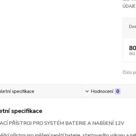
ÚDAJE 
Dos
80
661
Číslo p
etní specifikace
Hodnocení
0
tní specifikace
CÍ PŘÍSTROJ PRO SYSTÉM BATERIE A NABÍJENÍ 12V
měřicí přístroj pro měření napětí baterie, startovacího výkonu a 