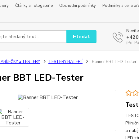
tnery
Články a Fotogalerie
Obchodní podmínky
Podmínky a cena př
Nevíte
Hledat
+420
(Po-Pá
NABÍJEČKY a TESTERY
TESTERY BATERIÍ
Banner BBT LED-Tester
er BBT LED-Tester
Test
TESTO
Příručn
a nabí
LED st