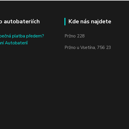
o autobateriích
Kde nás najdete
bečná platba předem?
Pržno 228
ní Autobateríí
Pržno u Vsetína, 756 23