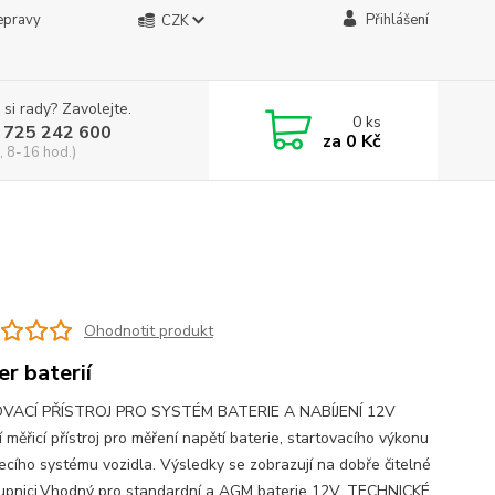
epravy
Přihlášení
CZK
 si rady? Zavolejte.
0
ks
 725 242 600
za
0 Kč
, 8-16 hod.)
Ohodnotit produkt
er baterií
VACÍ PŘÍSTROJ PRO SYSTÉM BATERIE A NABÍJENÍ 12V
í měřicí přístroj pro měření napětí baterie, startovacího výkonu
jecího systému vozidla. Výsledky se zobrazují na dobře čitelné
upnici.Vhodný pro standardní a AGM baterie 12V. TECHNICKÉ