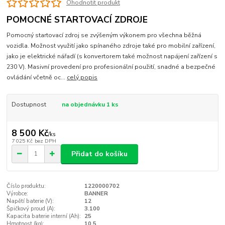
Ohodnotit produkt
POMOCNÉ STARTOVACÍ ZDROJE
Pomocný startovací zdroj se zvýšeným výkonem pro všechna běžná
vozidla. Možnost využití jako spínaného zdroje také pro mobilní zařízení,
jako je elektrické nářadí (s konvertorem také možnost napájení zařízení s
230 V). Masivní provedení pro profesionální použití, snadné a bezpečné
ovládání včetně oc...
celý popis
Dostupnost
na objednávku 1 ks
8 500 Kč
/
ks
7 025 Kč
bez DPH
Přidat do košíku
Číslo produktu:
1220000702
Výrobce:
BANNER
Napětí baterie (V):
12
Špičkový proud (A):
3.100
Kapacita baterie interní (Ah):
25
Hmotnost (kg):
10,5