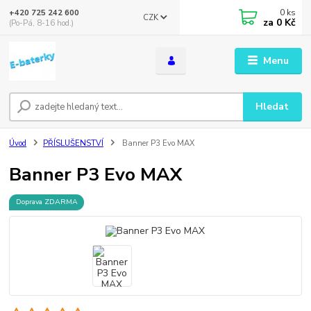
0
ks
+420 725 242 600
CZK
za
0 Kč
(Po-Pá, 8-16 hod.)
Menu
Hledat
Úvod
PŘÍSLUŠENSTVÍ
Banner P3 Evo MAX
Banner P3 Evo MAX
Doprava ZDARMA