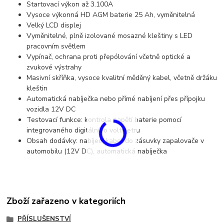
Startovací výkon až 3.100A
Vysoce výkonná HD AGM baterie 25 Ah, vyměnitelná
Velký LCD displej
Vyměnitelné, plně izolované mosazné kleštiny s LED
pracovním světlem
Vypínač, ochrana proti přepólování včetně optické a
zvukové výstrahy
Masivní skříňka, vysoce kvalitní měděný kabel, včetně držáku
kleštin
Automatická nabíječka nebo přímé nabíjení přes přípojku
vozidla 12V DC
Testovací funkce: kontrola napětí baterie pomocí
integrovaného digitálního voltmetru
Obsah dodávky: nabíjecí kabel do zásuvky zapalovače v
automobilu (12V DC), automatická nabíječka
Zboží zařazeno v kategoriích
PŘÍSLUŠENSTVÍ