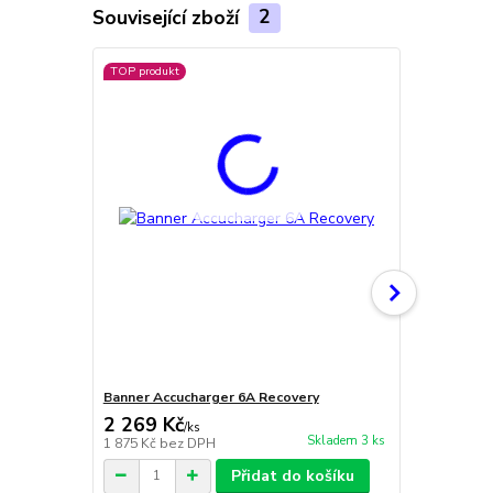
Související zboží
2
TOP produkt
Doprava ZD
Banner Accucharger 6A Recovery
Banner Accu
2 269 Kč
19 100 
/
ks
Skladem 3 ks
1 875 Kč
bez DPH
15 785 Kč
be
Přidat do košíku