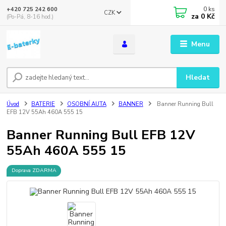
0
ks
+420 725 242 600
CZK
za
0 Kč
(Po-Pá, 8-16 hod.)
Menu
Hledat
Úvod
BATERIE
OSOBNÍ AUTA
BANNER
Banner Running Bull
EFB 12V 55Ah 460A 555 15
Banner Running Bull EFB 12V
55Ah 460A 555 15
Doprava ZDARMA