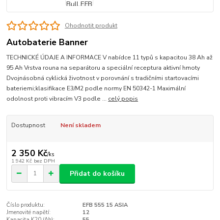
Ohodnotit produkt
Autobaterie Banner
TECHNICKÉ ÚDAJE A INFORMACE V nabídce 11 typů s kapacitou 38 Ah až
95 Ah Vrstva rouna na separátoru a speciální receptura aktivní hmoty
Dvojnásobná cyklická životnost v porovnání s tradičními startovacími
bateriemi;klasifikace E3/M2 podle normy EN 50342-1 Maximální
odolnost proti vibracím V3 podle ...
celý popis
Dostupnost
Není skladem
2 350 Kč
/
ks
1 942 Kč
bez DPH
Přidat do košíku
Číslo produktu:
EFB 555 15 ASIA
Jmenovité napětí:
12
Kapacita K20 (Ah):
55