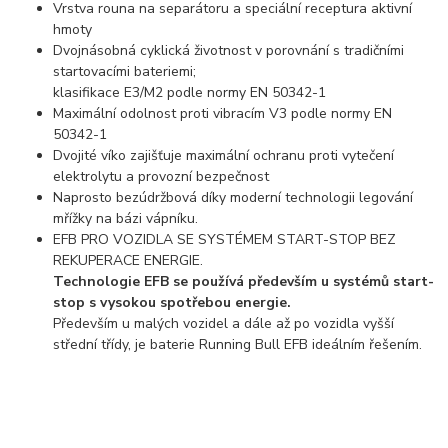
Vrstva rouna na separátoru a speciální receptura aktivní
hmoty
Dvojnásobná cyklická životnost v porovnání s tradičními
startovacími bateriemi;
klasifikace E3/M2 podle normy EN 50342-1
Maximální odolnost proti vibracím V3 podle normy EN
50342-1
Dvojité víko zajišťuje maximální ochranu proti vytečení
elektrolytu a provozní bezpečnost
Naprosto bezúdržbová díky moderní technologii legování
mřížky na bázi vápníku.
EFB PRO VOZIDLA SE SYSTÉMEM START-STOP BEZ
REKUPERACE ENERGIE.
Technologie EFB se používá především u systémů start-
stop s vysokou spotřebou energie.
Především u malých vozidel a dále až po vozidla vyšší
střední třídy, je baterie Running Bull EFB ideálním řešením.