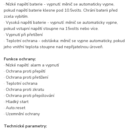
· Nízké napětí baterie - vypnutí: měnič se automaticky vypne,
pokud napětí baterie klesne pod 10.5volts. Chrání baterii před
zcela vybitím.
· Vysoká napětí baterie - vypnutí: měnič se automaticky vypne,
pokud vstupní napětí stoupne na 15volts nebo více.
· Vypnutí při přetížení
· Teplotní ochrana - odstávka: měnič se vypne automaticky, pokud
jeho vnitřní teplota stoupne nad nepřijatelnou úroveň.
Funkce ochrany:
· Nízké napětí: alarm a vypnutí
· Ochrana proti přepětí
· Ochrana proti přetížení
· Teplotní ochrana
· Ochrana proti zkratu
· Ochrana proti přepólování
· Hladký start
· Auto.reset
· Uzemnění ochrany
Technické parametry: