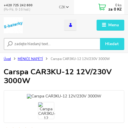
0
ks
+420 725 242 600
CZK
za
0 Kč
(Po-Pá, 8-16 hod.)
Menu
Hledat
Úvod
MĚNIČE NAPĚTÍ
Carspa CAR3KU-12 12V/230V 3000W
Carspa CAR3KU-12 12V/230V
3000W