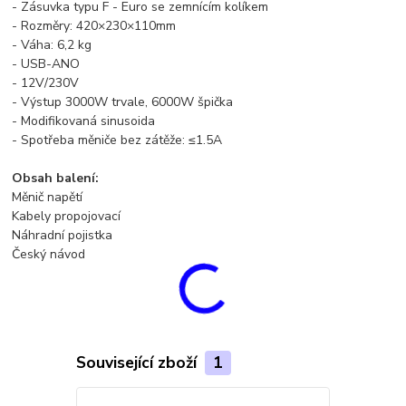
- Zásuvka typu F - Euro se zemnícím kolíkem
- Rozměry: 420×230×110mm
- Váha: 6,2 kg
- USB-ANO
- 12V/230V
- Výstup 3000W trvale, 6000W špička
- Modifikovaná sinusoida
- Spotřeba měniče bez zátěže: ≤1.5A
Obsah balení:
Měnič napětí
Kabely propojovací
Náhradní pojistka
Český návod
Související zboží
1