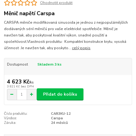
Ohodnotit produkt
Měnič napětí Carspa
CARSPA měniče modifikovaná sinusoida je jednou z nejpopulárnějších
dodávaných sérií měničú pro vaše elektrické spotřebiče. Měnič je
navržen tak, aby poskytoval kvalitní výkon, snadné použití a
spolehlivost.Vlastnosti produktu:· Kompaktní konstrukce krytu, vysoká
účinnost· Je navržen tak, aby poskyto...
celý popis
Dostupnost
Skladem 3 ks
4 623 Kč
/
ks
3 821 Kč
bez DPH
Přidat do košíku
Číslo produktu:
CAR3KU-12
Výrobce:
Carspa
Záruka:
24 měsíců