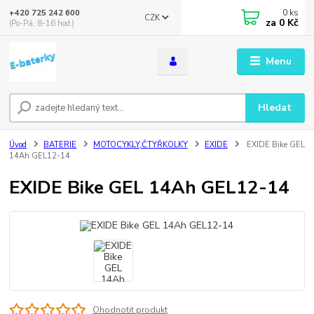
0
ks
+420 725 242 600
CZK
za
0 Kč
(Po-Pá, 8-16 hod.)
Menu
Hledat
Úvod
BATERIE
MOTOCYKLY,ČTYŘKOLKY
EXIDE
EXIDE Bike GEL
14Ah GEL12-14
EXIDE Bike GEL 14Ah GEL12-14
Ohodnotit produkt