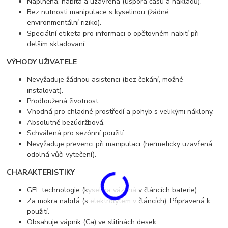
Naplněná, nabitá a uzavřená (úspora času a nákladů).
Bez nutnosti manipulace s kyselinou (žádné
environmentální riziko).
Speciální etiketa pro informaci o opětovném nabití při
delším skladovaní.
VÝHODY UŽIVATELE
Nevyžaduje žádnou asistenci (bez čekání, možné
instalovat).
Prodloužená životnost.
Vhodná pro chladné prostředí a pohyb s velikými náklony.
Absolutně bezúdržbová.
Schválená pro sezónní použití.
Nevyžaduje prevenci při manipulaci (hermeticky uzavřená,
odolná vůči vytečení).
CHARAKTERISTIKY
GEL technologie (kyselina vázaná v článcích baterie).
Za mokra nabitá (s elektrolytem v článcích). Připravená k
použití.
Obsahuje vápník (Ca) ve slitinách desek.