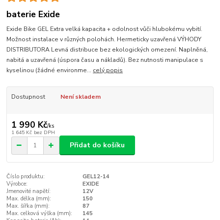
baterie Exide
Exide Bike GEL Extra velká kapacita + odolnost vůči hlubokému vybití.
Možnost instalace v různých polohách. Hermeticky uzavřená VÝHODY
DISTRIBUTORA Levná distribuce bez ekologických omezení. Naplněná,
nabitá a uzavřená (úspora času a nákladů). Bez nutnosti manipulace s
kyselinou (žádné environme...
celý popis
Dostupnost
Není skladem
1 990 Kč
/
ks
1 645 Kč
bez DPH
Přidat do košíku
Číslo produktu:
GEL12-14
Výrobce:
EXIDE
Jmenovité napětí:
12V
Max. délka (mm):
150
Max. šířka (mm):
87
Max. celková výška (mm):
145