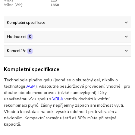
Výška::
223
Výkon (Wh):
1350
Kompletní specifikace
Hodnocení
0
Komentáře
0
Kompletní specifikace
Technologie plného gelu (jedná se o skutečný gel, nikoliv o
technologii
AGM
). Absolutně bezúdržbové provedení, vhodné i pro
dlouhé období mimo provoz (nízké samovybíjení). Díky
uzavřenému víku spolu s
VRLA
ventily dochází k vnitřní
rekombinaci plynů, žádný nepříjemný zápach ani možnost vylití.
Vhodná k instalaci na bok, vysoká odolnost proti vibracím a
náklonům. Kompaktní rozměr ušetří až 30% místa při stejné
kapacitě.