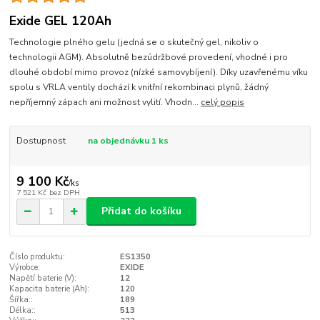
Exide GEL 120Ah
Technologie plného gelu (jedná se o skutečný gel, nikoliv o
technologii AGM). Absolutně bezúdržbové provedení, vhodné i pro
dlouhé období mimo provoz (nízké samovybíjení). Díky uzavřenému víku
spolu s VRLA ventily dochází k vnitřní rekombinaci plynů, žádný
nepříjemný zápach ani možnost vylití. Vhodn...
celý popis
Dostupnost
na objednávku 1 ks
9 100 Kč
/
ks
7 521 Kč
bez DPH
Přidat do košíku
Číslo produktu:
ES1350
Výrobce:
EXIDE
Napětí baterie (V):
12
Kapacita baterie (Ah):
120
Šířka::
189
Délka::
513