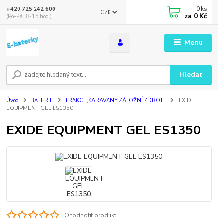
0
ks
+420 725 242 600
CZK
za
0 Kč
(Po-Pá, 8-16 hod.)
Menu
Hledat
Úvod
BATERIE
TRAKCE,KARAVANY,ZÁLOŽNÍ ZDROJE
EXIDE
EQUIPMENT GEL ES1350
EXIDE EQUIPMENT GEL ES1350
Ohodnotit produkt