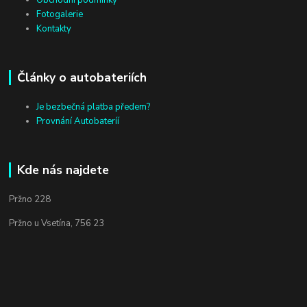
Obchodní podmínky
Fotogalerie
Kontakty
Články o autobateriích
Je bezbečná platba předem?
Provnání Autobateríí
Kde nás najdete
Pržno 228
Pržno u Vsetína, 756 23