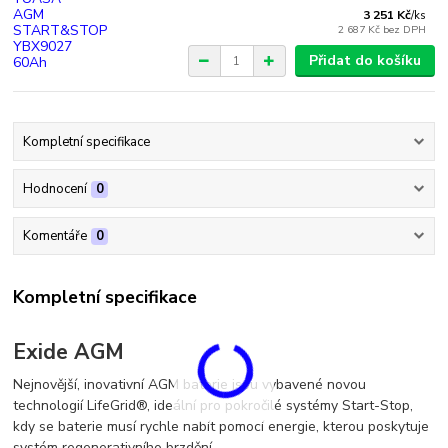
3 251 Kč
/
ks
2 687 Kč
bez DPH
Přidat do košíku
Kompletní specifikace
Hodnocení
0
Komentáře
0
Kompletní specifikace
Exide AGM
Nejnovější, inovativní AGM baterie jsou vybavené novou
technologií LifeGrid®, ideální pro pokročilé systémy Start-Stop,
kdy se baterie musí rychle nabít pomocí energie, kterou poskytuje
systém regenerativního brzdění.