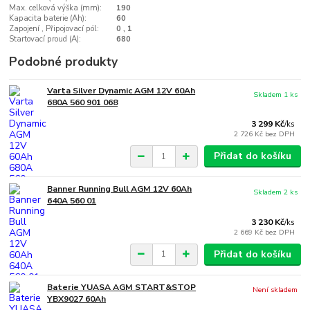
Max. celková výška (mm):
190
Kapacita baterie (Ah):
60
Zapojení , Připojovací pól:
0 , 1
Startovací proud (A):
680
Podobné produkty
Varta Silver Dynamic AGM 12V 60Ah
Skladem 1 ks
680A 560 901 068
3 299 Kč
/
ks
2 726 Kč
bez DPH
Přidat do košíku
Banner Running Bull AGM 12V 60Ah
Skladem 2 ks
640A 560 01
3 230 Kč
/
ks
2 669 Kč
bez DPH
Přidat do košíku
Baterie YUASA AGM START&STOP
Není skladem
YBX9027 60Ah