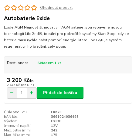
Ohodnotit produkt
Autobaterie Exide
Exide AGM Nejnovější, inovativní AGM baterie jsou vybavené novou
technologií LifeGrid®, ideální pro pokročilé systémy Start-Stop, kdy se
baterie musí rychle nabít pomocí energie, kterou poskytuje systém
regenerativního brzdění.
celý popis
Dostupnost
Skladem 1 ks
3 200 Kč
/
ks
2 645 Kč
bez DPH
Přidat do košíku
Číslo produktu:
EK620
EAN kód:
3661024036498
Výrobce:
EXIDE
Jmenovité napětí:
12V
Max. délka (mm):
242
Max. šířka (mm):
175