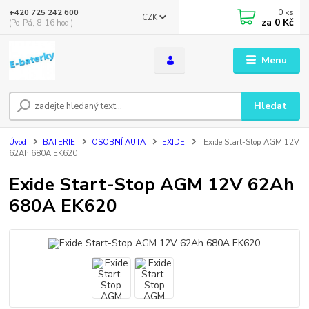
0
ks
+420 725 242 600
CZK
za
0 Kč
(Po-Pá, 8-16 hod.)
Menu
Hledat
Úvod
BATERIE
OSOBNÍ AUTA
EXIDE
Exide Start-Stop AGM 12V
62Ah 680A EK620
Exide Start-Stop AGM 12V 62Ah
680A EK620