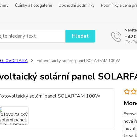
tnery
Články a Fotogalerie
Obchodní podmínky
Podmínky a cena př
Nevíte
Hledat
+420
(Po-Pá
FOTOVOLTAIKA
Fotovoltaický solární panel SOLARFAM 100W
voltaický solární panel SOLA
Mono
Fotovo
nová ř
inovat
že vel