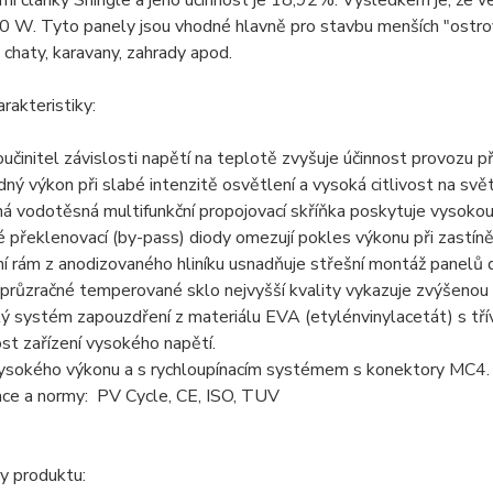
ími články Shingle a jeho účinnost je 18,92%. Výsledkem je, ž
 W. Tyto panely jsou vhodné hlavně pro stavbu menších "ostrov
. chaty, karavany, zahrady apod.
arakteristiky:
oučinitel závislosti napětí na teplotě zvyšuje účinnost provozu p
ný výkon při slabé intenzitě osvětlení a vysoká citlivost na svě
á vodotěsná multifunkční propojovací skříňka poskytuje vysoko
 překlenovací (by-pass) diody omezují pokles výkonu při zastíně
í rám z anodizovaného hliníku usnadňuje střešní montáž panelů 
průzračné temperované sklo nejvyšší kvality vykazuje zvýšenou 
lý systém zapouzdření z materiálu EVA (etylénvinylacetát) s třív
t zařízení vysokého napětí.
vysokého výkonu a s rychloupínacím systémem s konektory MC4.
kace a normy: PV Cycle, CE, ISO, TUV
y produktu: