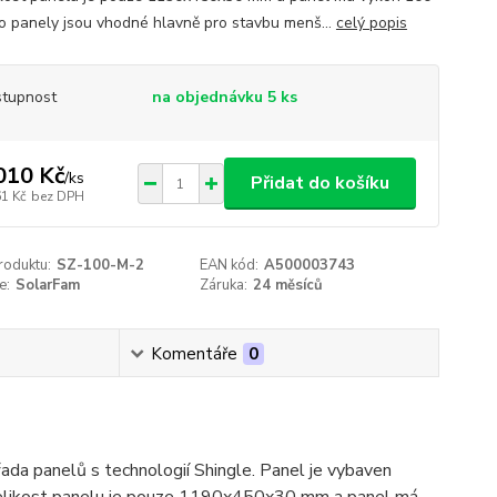
o panely jsou vhodné hlavně pro stavbu menš...
celý popis
tupnost
na objednávku 5 ks
010 Kč
/
ks
Přidat do košíku
61 Kč
bez DPH
roduktu:
SZ-100-M-2
EAN kód:
A500003743
e:
SolarFam
Záruka:
24 měsíců
Komentáře
0
a panelů s technologií Shingle. Panel je vybaven