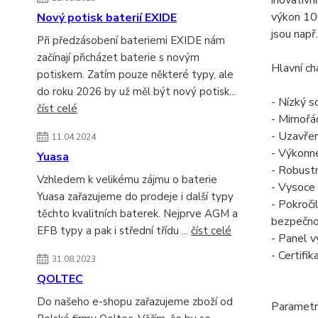
inovativn
výkon 100
Nový potisk baterií EXIDE
jsou např
Při předzásobení bateriemi EXIDE nám
začínají přicházet baterie s novým
Hlavní ch
potiskem. Zatím pouze některé typy, ale
do roku 2026 by už měl být nový potisk...
- Nízký s
číst celé
- Mimořád
- Uzavřen
11.04.2024
- Výkonné
Yuasa
- Robustn
Vzhledem k velikému zájmu o baterie
- Vysoce 
Yuasa zařazujeme do prodeje i další typy
- Pokroči
těchto kvalitních baterek. Nejprve AGM a
bezpečnos
EFB typy a pak i střední třídu ...
číst celé
- Panel 
- Certifi
31.08.2023
QOLTEC
Do našeho e-shopu zařazujeme zboží od
Parametr