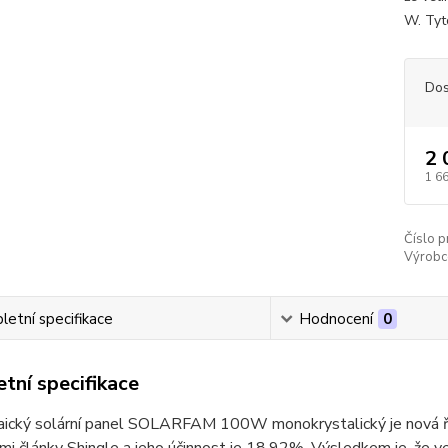
W. Tyt
Dos
2 
1 6
Číslo p
Výrobc
etní specifikace
Hodnocení
0
tní specifikace
aický solární panel SOLARFAM 100W monokrystalický je nová řad