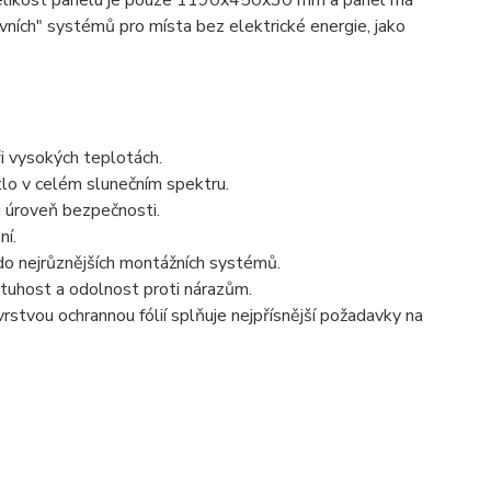
e velikost panelu je pouze 1190x450x30 mm a panel má
ních" systémů pro místa bez elektrické energie, jako
ři vysokých teplotách.
tlo v celém slunečním spektru.
u úroveň bezpečnosti.
ní.
do nejrůznějších montážních systémů.
tuhost a odolnost proti nárazům.
rstvou ochrannou fólií splňuje nejpřísnější požadavky na