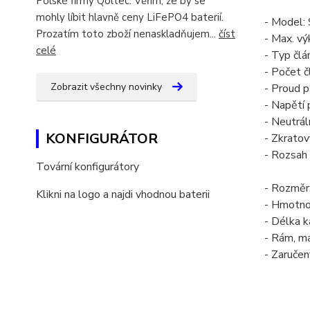
Polské firmy Qoltec. Věřím, že by se
mohly líbit hlavně ceny LiFePO4 baterií.
- Model
Prozatím toto zboží nenaskladňujem...
číst
- Max. v
celé
- Typ člá
- Počet č
Zobrazit všechny novinky
- Proud p
- Napětí 
- Neutrál
KONFIGURÁTOR
- Zkratov
- Rozsah
Tovární konfigurátory
- Rozmě
Klikni na logo a najdi vhodnou baterii
- Hmotno
- Délka 
- Rám, mat
- Zaruče