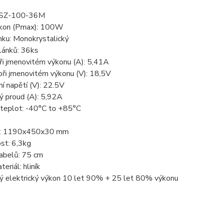
: SZ-100-36M
ýkon (Pmax): 100W
nku: Monokrystalický
lánků: 36ks
ři jmenovitém výkonu (A): 5,41A
při jmenovitém výkonu (V): 18,5V
ní napětí (V): 22.5V
ý proud (A): 5,92A
 teplot: -40°C to +85°C
r: 1190x450x30 mm
st: 6,3kg
kabelů: 75 cm
eriál: hliník
ný elektrický výkon 10 let 90% + 25 let 80% výkonu