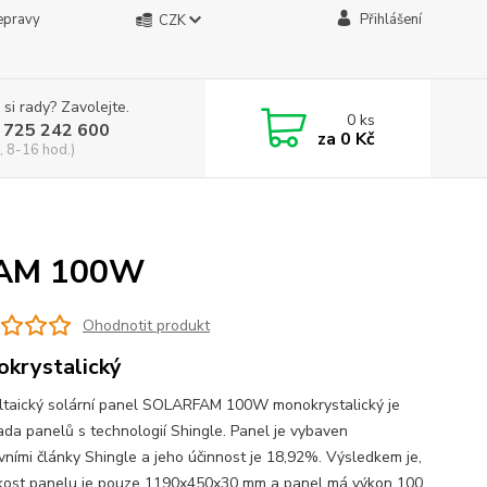
epravy
Přihlášení
CZK
 si rady? Zavolejte.
0
ks
 725 242 600
za
0 Kč
, 8-16 hod.)
RFAM 100W
Ohodnotit produkt
krystalický
ltaický solární panel SOLARFAM 100W monokrystalický je
ada panelů s technologií Shingle. Panel je vybaven
ivními články Shingle a jeho účinnost je 18,92%. Výsledkem je,
ikost panelu je pouze 1190x450x30 mm a panel má výkon 100