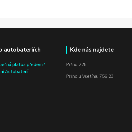
o autobateriích
Kde nás najdete
bečná platba předem?
Pržno 228
ní Autobateríí
Pržno u Vsetína, 756 23