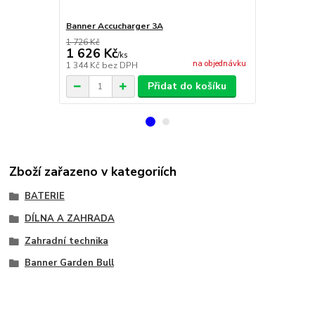
Banner Accucharger 3A
Banner Accu
1 726 Kč
1 626 Kč
2 269 Kč
/
ks
na objednávku
1 344 Kč
bez DPH
1 875 Kč
bez
Přidat do košíku
Zboží zařazeno v kategoriích
BATERIE
DÍLNA A ZAHRADA
Zahradní technika
Banner Garden Bull