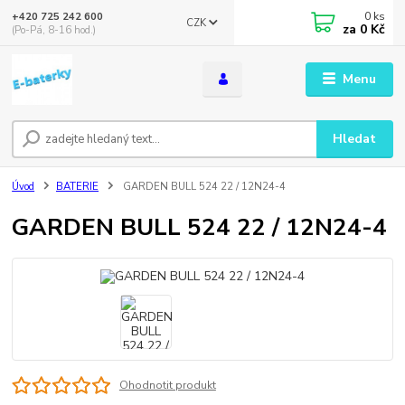
0
ks
+420 725 242 600
CZK
za
0 Kč
(Po-Pá, 8-16 hod.)
Menu
Hledat
Úvod
BATERIE
GARDEN BULL 524 22 / 12N24-4
GARDEN BULL 524 22 / 12N24-4
Ohodnotit produkt