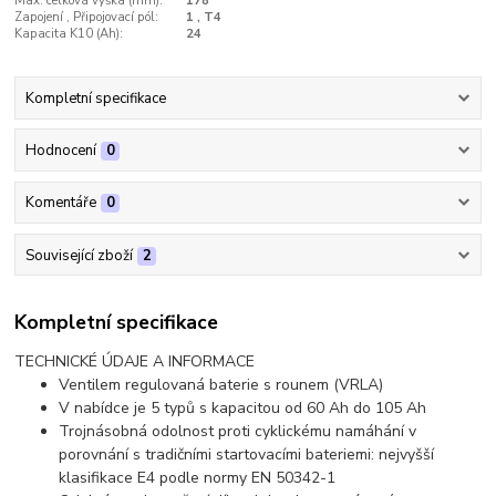
Max. celková výška (mm):
178
Zapojení , Připojovací pól:
1 , T4
Kapacita K10 (Ah):
24
Kompletní specifikace
Hodnocení
0
Komentáře
0
Související zboží
2
Kompletní specifikace
TECHNICKÉ ÚDAJE A INFORMACE
Ventilem regulovaná baterie s rounem (VRLA)
V nabídce je 5 typů s kapacitou od 60 Ah do 105 Ah
Trojnásobná odolnost proti cyklickému namáhání v
porovnání s tradičními startovacími bateriemi: nejvyšší
klasifikace E4 podle normy EN 50342-1