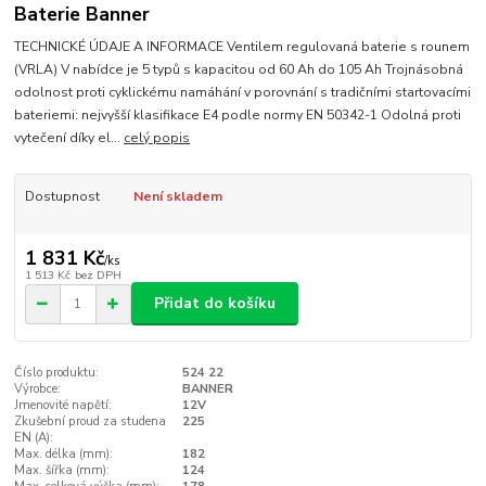
Baterie Banner
TECHNICKÉ ÚDAJE A INFORMACE Ventilem regulovaná baterie s rounem
(VRLA) V nabídce je 5 typů s kapacitou od 60 Ah do 105 Ah Trojnásobná
odolnost proti cyklickému namáhání v porovnání s tradičními startovacími
bateriemi: nejvyšší klasifikace E4 podle normy EN 50342-1 Odolná proti
vytečení díky el...
celý popis
Dostupnost
Není skladem
1 831 Kč
/
ks
1 513 Kč
bez DPH
Přidat do košíku
Číslo produktu:
524 22
Výrobce:
BANNER
Jmenovité napětí:
12V
Zkušební proud za studena
225
EN (A):
Max. délka (mm):
182
Max. šířka (mm):
124