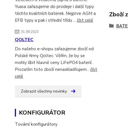
Yuasa zařazujeme do prodeje i další typy
těchto kvalitních baterek. Nejprve AGM a
Zboží 
EFB typy a pak i střední třídu ...
číst celé
BATE
31.08.2023
QOLTEC
Do našeho e-shopu zařazujeme zboží od
Polské firmy Qoltec. Věřím, že by se
mohly líbit hlavně ceny LiFePO4 baterií.
Prozatím toto zboží nenaskladňujem...
číst
celé
Zobrazit všechny novinky
KONFIGURÁTOR
Tovární konfigurátory