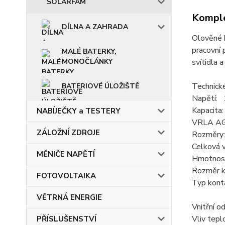
SOLARFAM
Komple
DÍLNA A ZAHRADA
Olověné 
pracovní 
MALÉ BATERKY,
MONOČLÁNKY
svítidla a
Technick
BATERIOVÉ ÚLOŽIŠTĚ
Napětí:
Kapacit
NABÍJEČKY a TESTERY
VRLA A
ZÁLOŽNÍ ZDROJE
Rozměry
Celková 
MĚNIČE NAPĚTÍ
Hmotnos
Rozměr ko
FOTOVOLTAIKA
Typ kont
VĚTRNÁ ENERGIE
Vnitřní o
Vliv tepl
PŘÍSLUŠENSTVÍ