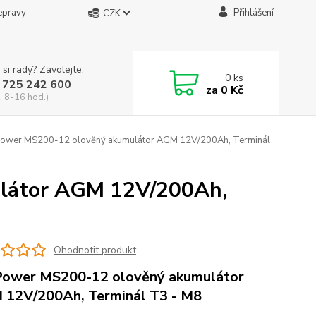
epravy
Přihlášení
CZK
 si rady? Zavolejte.
0
ks
 725 242 600
za
0 Kč
, 8-16 hod.)
wer MS200-12 olověný akumulátor AGM 12V/200Ah, Terminál
látor AGM 12V/200Ah,
Ohodnotit produkt
ower MS200-12 olověný akumulátor
12V/200Ah, Terminál T3 - M8