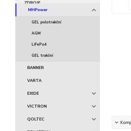
MHPower
GEL polotrakční
AGM
LiFePo4
GEL trakční
BANNER
VARTA
EXIDE
VICTRON
QOLTEC
Kompl