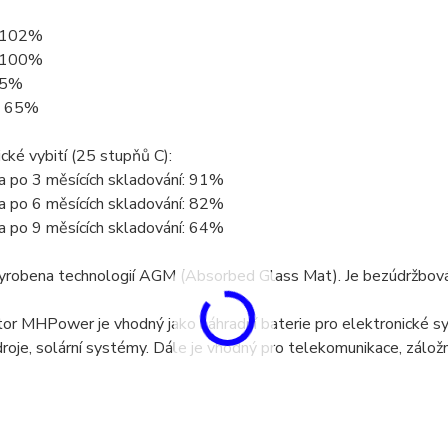
 102%
 100%
85%
: 65%
ké vybití (25 stupňů C):
 po 3 měsících skladování: 91%
 po 6 měsících skladování: 82%
 po 9 měsících skladování: 64%
yrobena technologií AGM (Absorbed Glass Mat). Je bezúdržbová,
or MHPower je vhodný jako náhradní baterie pro elektronické s
droje, solární systémy. Dále je vhodný pro telekomunikace, záložní 