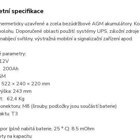
tní specifikace
hermeticky uzavřené a zcela bezúdržbové AGM akumulátory. Ko
polohu. Doporučené oblasti použití: systémy UPS, záložní zdroje
 nabíjecí svítilny, výstražná mobilní a signalizační zařízení apod.
é parametry:
 12V
a: 200Ah
GM
: 522 × 240 × 220 mm
výška: 243 mm
t: 62,4 Kg
nektoru: M8 (šrouby, podložky jsou součástí baterie)
aktu: T3
dpor (plně nabitá baterie, 25 ° C): 8.5 mOhm
oty na kapacitu: