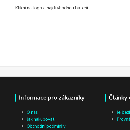
Klikni na logo a najdi vhodnou baterii
Informace pro zákazníky
Články 
O nás
Je bez
Jak nakupovat
Provná
Obchodní podmínky