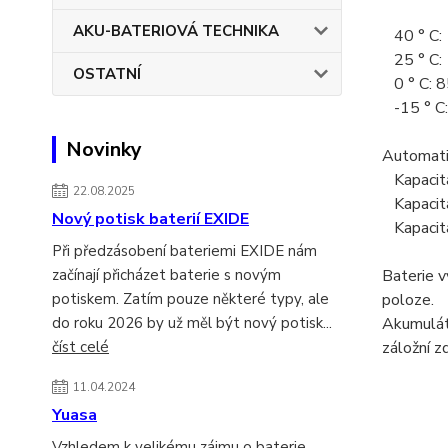
AKU-BATERIOVÁ TECHNIKA
40 ° C:
25 ° C:
OSTATNÍ
0 ° C: 
-15 ° C
Novinky
Automatic
Kapacita
22.08.2025
Kapacita
Nový potisk baterií EXIDE
Kapacita
Při předzásobení bateriemi EXIDE nám
začínají přicházet baterie s novým
Baterie v
potiskem. Zatím pouze některé typy, ale
poloze.
do roku 2026 by už měl být nový potisk...
Akumulát
číst celé
záložní z
11.04.2024
Yuasa
Vzhledem k velikému zájmu o baterie