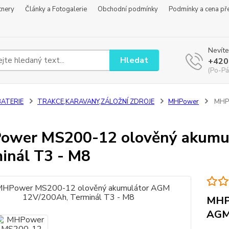
tnery
Články a Fotogalerie
Obchodní podmínky
Podmínky a cena př
Nevíte
Hledat
+420
(Po-Pá
BATERIE
TRAKCE,KARAVANY,ZÁLOŽNÍ ZDROJE
MHPower
MHPo
ower MS200-12 olověný akumu
inál T3 - M8
MHP
AGM 