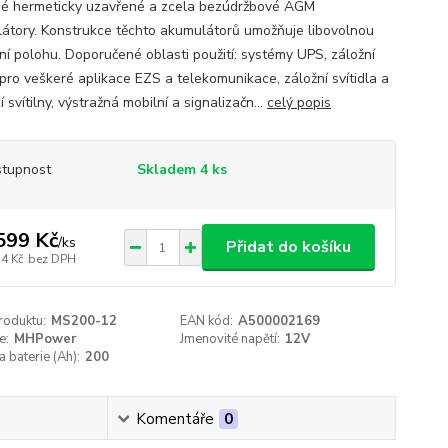
é hermeticky uzavřené a zcela bezúdržbové AGM
átory. Konstrukce těchto akumulátorů umožňuje libovolnou
ní polohu. Doporučené oblasti použití: systémy UPS, záložní
 pro veškeré aplikace EZS a telekomunikace, záložní svítidla a
í svítilny, výstražná mobilní a signalizačn...
celý popis
tupnost
Skladem 4 ks
599 Kč
/
ks
Přidat do košíku
54 Kč
bez DPH
roduktu:
MS200-12
EAN kód:
A500002169
e:
MHPower
Jmenovité napětí:
12V
a baterie (Ah):
200
Komentáře
0