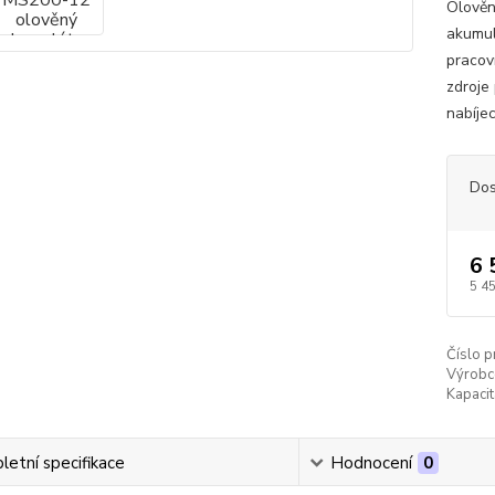
Olověn
akumul
pracov
zdroje
nabíjec
Dos
6 
5 4
Číslo p
Výrobc
Kapacit
etní specifikace
Hodnocení
0