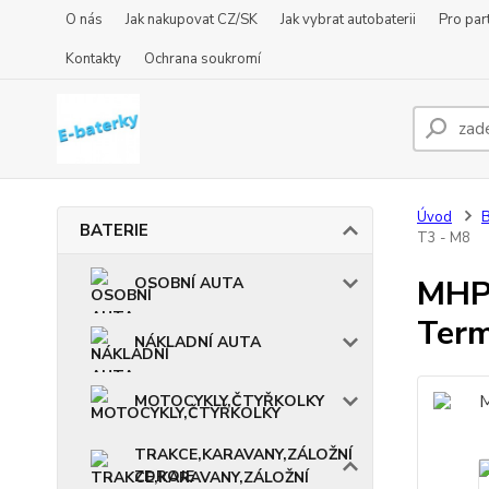
O nás
Jak nakupovat CZ/SK
Jak vybrat autobaterii
Pro par
Kontakty
Ochrana soukromí
Úvod
BATERIE
T3 - M8
MHP
OSOBNÍ AUTA
Term
NÁKLADNÍ AUTA
MOTOCYKLY,ČTYŘKOLKY
TRAKCE,KARAVANY,ZÁLOŽNÍ
ZDROJE