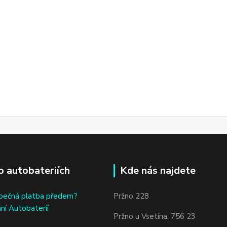
o autobateriích
Kde nás najdete
bečná platba předem?
Pržno 228
ní Autobateríí
Pržno u Vsetína, 756 23