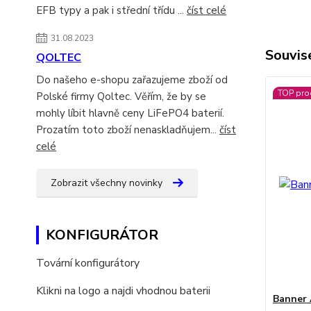
EFB typy a pak i střední třídu ...
číst celé
31.08.2023
Souvise
QOLTEC
Do našeho e-shopu zařazujeme zboží od
TOP pro
Polské firmy Qoltec. Věřím, že by se
mohly líbit hlavně ceny LiFePO4 baterií.
Prozatím toto zboží nenaskladňujem...
číst
celé
Zobrazit všechny novinky
KONFIGURÁTOR
Tovární konfigurátory
Klikni na logo a najdi vhodnou baterii
Banner 