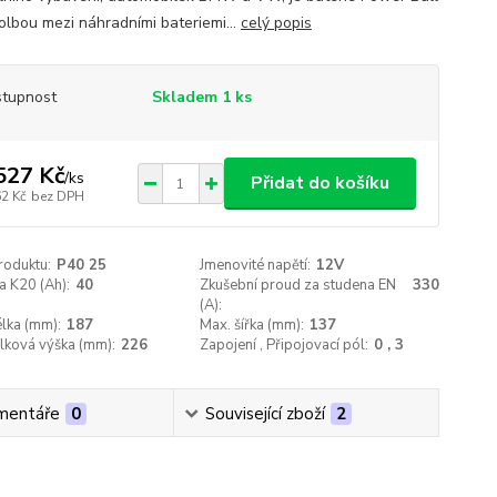
volbou mezi náhradními bateriemi...
celý popis
tupnost
Skladem 1 ks
527 Kč
/
ks
Přidat do košíku
62 Kč
bez DPH
roduktu:
P40 25
Jmenovité napětí:
12V
a K20 (Ah):
40
Zkušební proud za studena EN
330
(A):
lka (mm):
187
Max. šířka (mm):
137
lková výška (mm):
226
Zapojení , Připojovací pól:
0 , 3
mentáře
0
Související zboží
2