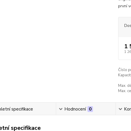
první 
Dos
1 
1 2
Číslo p
Kapacit
Max. dé
Max. ce
etní specifikace
Hodnocení
0
Ko
tní specifikace