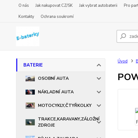
O nás
Jak nakupovat CZ/SK
Jak vybrat autobaterii
Pro par
Kontakty
Ochrana soukromí
Úvod
BATERIE
POW
OSOBNÍ AUTA
NÁKLADNÍ AUTA
MOTOCYKLY,ČTYŘKOLKY
TRAKCE,KARAVANY,ZÁLOŽNÍ
ZDROJE