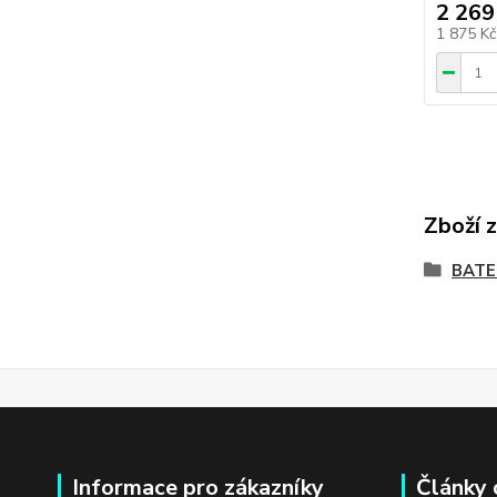
2 269
1 875 K
Zboží 
BATE
Informace pro zákazníky
Články 