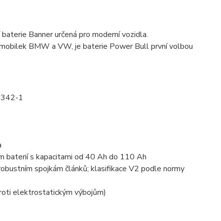
 baterie Banner určená pro moderní vozidla.
utomobilek BMW a VW, je baterie Power Bull první volbou
50342-1
a
m baterií s kapacitami od 40 Ah do 110 Ah
 robustním spojkám článků; klasifikace V2 podle normy
roti elektrostatickým výbojům)