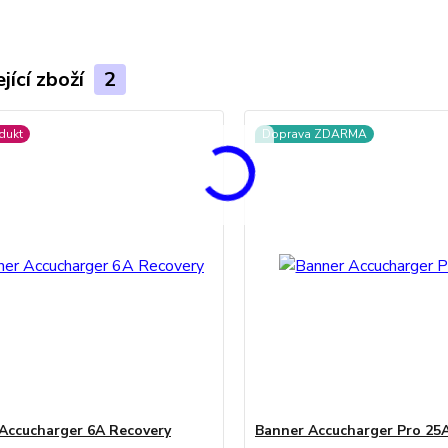
jící zboží
2
dukt
Doprava ZDARMA
Accucharger 6A Recovery
Banner Accucharger Pro 25