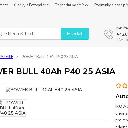
tnery
Články a Fotogalerie
Obchodní podmínky
Podmínky a cena př
Nevíte
Hledat
+420
(Po-Pá
BATERIE
POWER BULL 40Ah P40 25 ASIA
ER BULL 40Ah P40 25 ASIA
Auto
INOVAC
origin
pro mo
origin