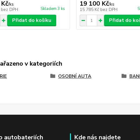
 Kč
19 100 Kč
/
ks
/
ks
Skladem 3 ks
S
č
bez DPH
15 785 Kč
bez DPH
Přidat do košíku
Přidat do ko
zařazeno v kategoriích
RIE
OSOBNÍ AUTA
BAN
o autobateriích
Kde nás najdete