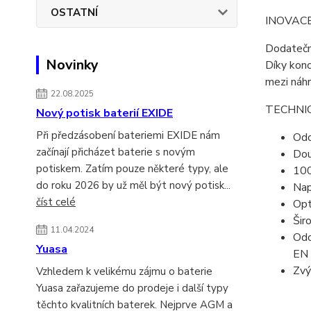
OSTATNÍ
INOVACE
Dodatečné
Novinky
Díky konc
mezi náhr
22.08.2025
TECHNI
Nový potisk baterií EXIDE
Při předzásobení bateriemi EXIDE nám
Odo
začínají přicházet baterie s novým
Dou
potiskem. Zatím pouze některé typy, ale
100
do roku 2026 by už měl být nový potisk...
Nap
číst celé
Opt
Šir
11.04.2024
Odo
Yuasa
EN
Zvý
Vzhledem k velikému zájmu o baterie
Yuasa zařazujeme do prodeje i další typy
těchto kvalitních baterek. Nejprve AGM a