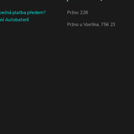
bečná platba předem?
Pržno 228
ní Autobateríí
Pržno u Vsetína, 756 23