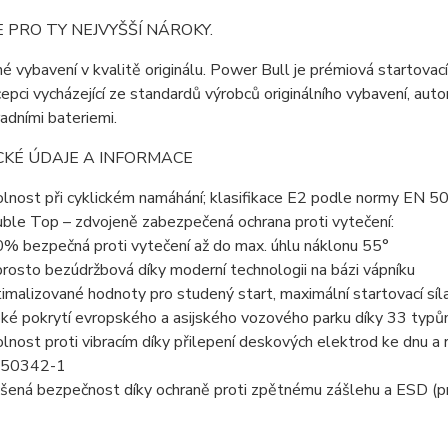
 PRO TY NEJVYŠŠÍ NÁROKY.
 vybavení v kvalitě originálu. Power Bull je prémiová startovací
epci vycházející ze standardů výrobců originálního vybavení, a
adními bateriemi.
CKÉ ÚDAJE A INFORMACE
lnost při cyklickém namáhání; klasifikace E2 podle normy EN 
ble Top – zdvojeně zabezpečená ochrana proti vytečení:
% bezpečná proti vytečení až do max. úhlu náklonu 55°
rosto bezúdržbová díky moderní technologii na bázi vápníku
imalizované hodnoty pro studený start, maximální startovací síl
oké pokrytí evropského a asijského vozového parku díky 33 typů
lnost proti vibracím díky přilepení deskových elektrod ke dnu a
 50342-1
šená bezpečnost díky ochraně proti zpětnému zášlehu a ESD (p