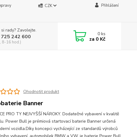
epravy
Přihlášení
CZK
 si rady? Zavolejte.
0
ks
 725 242 600
za
0 Kč
, 8-16 hod.)
Ohodnotit produkt
baterie Banner
E PRO TY NEJVYŠŠÍ NÁROKY. Dodatečné vybavení v kvalitě
álu. Power Bull je prémiová startovací baterie Banner určená
derní vozidla.Díky koncepci vycházející ze standardů výrobců
álního vybavení, automobilek BMW a VW, je baterie Power Bull