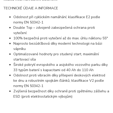
TECHNICKÉ ÚDAJE A INFORMACE
Odolnost při cyklickém namáhání; klasifikace E2 podle
normy EN 50342-1
Double Top – zdvojeně zabezpečená ochrana proti
vytečení:
100% bezpečná proti vytečení až do max. úhlu náklonu 55°
Naprosto bezúdržbová díky moderní technologii na bázi
vápníku
Optimalizované hodnoty pro studený start, maximální
startovací síla
Široké pokrytí evropského a asijského vozového parku díky
33 typům baterií s kapacitami od 40 Ah do 110 Ah
Odolnost proti vibracím díky přilepení deskových elektrod
ke dnu a robustním spojkám článků; klasifikace V2 podle
normy EN 50342-1
Zvýšená bezpečnost díky ochraně proti zpětnému zášlehu a
ESD (proti elektrostatickým výbojům)