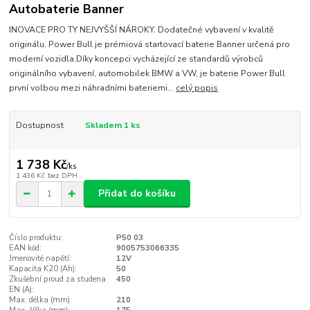
Autobaterie Banner
INOVACE PRO TY NEJVYŠŠÍ NÁROKY. Dodatečné vybavení v kvalitě
originálu. Power Bull je prémiová startovací baterie Banner určená pro
moderní vozidla.Díky koncepci vycházející ze standardů výrobců
originálního vybavení, automobilek BMW a VW, je baterie Power Bull
první volbou mezi náhradními bateriemi...
celý popis
Dostupnost
Skladem 1 ks
1 738 Kč
/
ks
1 436 Kč
bez DPH
Přidat do košíku
Číslo produktu:
P50 03
EAN kód:
9005753066335
Jmenovité napětí:
12V
Kapacita K20 (Ah):
50
Zkušební proud za studena
450
EN (A):
Max. délka (mm):
210