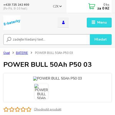
0
ks
+420 725 242 600
CZK
za
0 Kč
(Po-Pá, 8-16 hod.)
Menu
Hledat
Úvod
BATERIE
POWER BULL 50Ah P50 03
POWER BULL 50Ah P50 03
Ohodnotit produkt