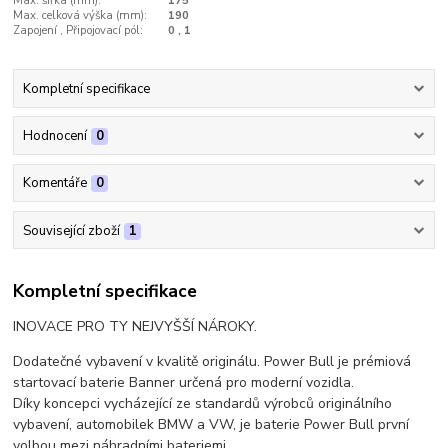
Max. šířka (mm):
175
Max. celková výška (mm):
190
Zapojení , Připojovací pól:
0 , 1
Kompletní specifikace
Hodnocení
0
Komentáře
0
Související zboží
1
Kompletní specifikace
INOVACE PRO TY NEJVYŠŠÍ NÁROKY.
Dodatečné vybavení v kvalitě originálu. Power Bull je prémiová
startovací baterie Banner určená pro moderní vozidla.
Díky koncepci vycházející ze standardů výrobců originálního
vybavení, automobilek BMW a VW, je baterie Power Bull první
volbou mezi náhradními bateriemi.